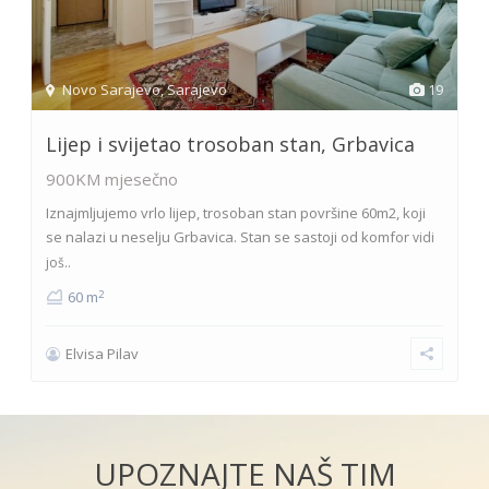
Novo Sarajevo
,
Sarajevo
19
Lijep i svijetao trosoban stan, Grbavica
900KM
mjesečno
Iznajmljujemo vrlo lijep, trosoban stan površine 60m2, koji
se nalazi u neselju Grbavica. Stan se sastoji od komfor
vidi
još..
2
60 m
Elvisa Pilav
UPOZNAJTE NAŠ TIM