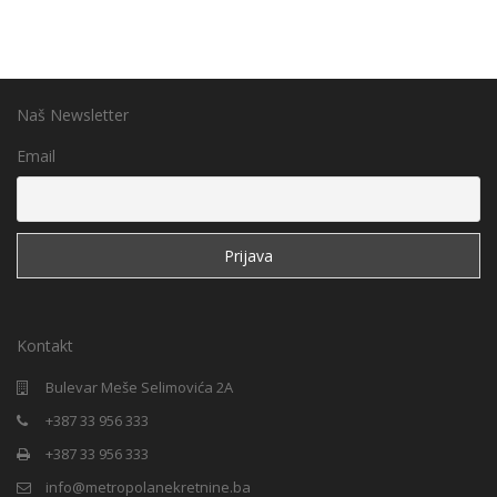
Naš Newsletter
Email
Kontakt
Bulevar Meše Selimovića 2A
+387 33 956 333
+387 33 956 333
info@metropolanekretnine.ba