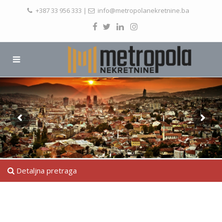
+387 33 956 333
|
info@metropolanekretnine.ba
Detaljna pretraga