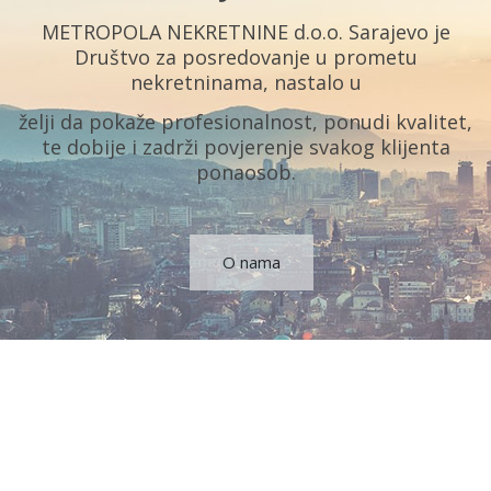
METROPOLA NEKRETNINE d.o.o. Sarajevo je
Društvo za posredovanje u prometu
nekretninama, nastalo u
želji da pokaže profesionalnost, ponudi kvalitet,
te dobije i zadrži povjerenje svakog klijenta
ponaosob.
O nama