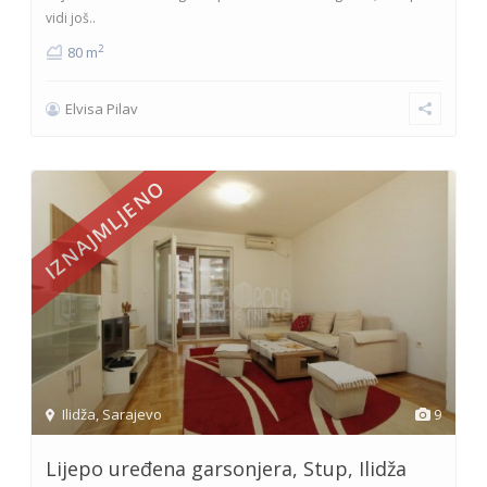
vidi još..
2
80 m
Elvisa Pilav
IZNAJMLJENO
Ilidža
,
Sarajevo
9
Lijepo uređena garsonjera, Stup, Ilidža