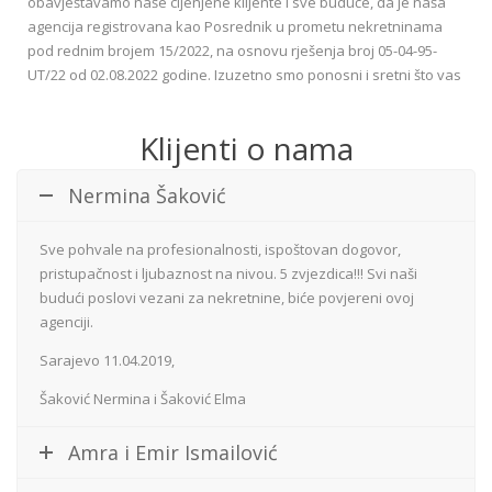
obavještavamo naše cijenjene klijente i sve buduće, da je naša
agencija registrovana kao Posrednik u prometu nekretninama
pod rednim brojem 15/2022, na osnovu rješenja broj 05-04-95-
UT/22 od 02.08.2022 godine. Izuzetno smo ponosni i sretni što vas
možemo obavijestiti da je naš ...
Klijenti o nama
Nermina Šaković
Sve pohvale na profesionalnosti, ispoštovan dogovor,
pristupačnost i ljubaznost na nivou. 5 zvjezdica!!! Svi naši
budući poslovi vezani za nekretnine, biće povjereni ovoj
agenciji.
Sarajevo 11.04.2019,
Šaković Nermina i Šaković Elma
Amra i Emir Ismailović