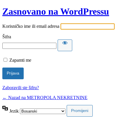
Zasnovano na WordPressu
Korisničko ime ili email adresa
Šifra
Zapamti me
Zaboravili ste šifru?
← Nazad na METROPOLA NEKRETNINE
Jezik