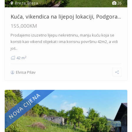
Breza
,
Breza
26
Kuća, vikendica na lijepoj lokaciji, Podgora...
155,000KM
Prodajemo izuzetno lijepu nekretninu, manju kuću koja se
koristi kao vikend objekat i ima korisnu površinu 42m2, a
vidi
još..
2
42 m
Elvisa Pilav
NOVA CIJENA