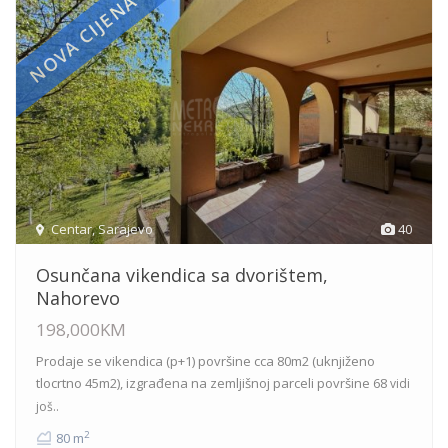
NOVA CIJENA
Centar
,
Sarajevo
40
Osunčana vikendica sa dvorištem,
Nahorevo
198,000KM
Prodaje se vikendica (p+1) površine cca 80m2 (uknjiženo
tlocrtno 45m2), izgrađena na zemljišnoj parceli površine 68
vidi
još..
2
80 m