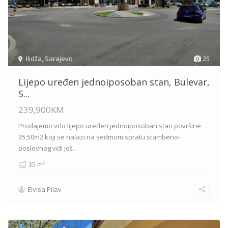
Ilidža
,
Sarajevo
25
Lijepo uređen jednoiposoban stan, Bulevar,
S...
239,900KM
Prodajemo vrlo lijepo uređen jednoiposoban stan površine
35,50m2 koji se nalazi na sedmom spratu stambeno-
poslovnog
vidi još..
2
35 m
Elvisa Pilav