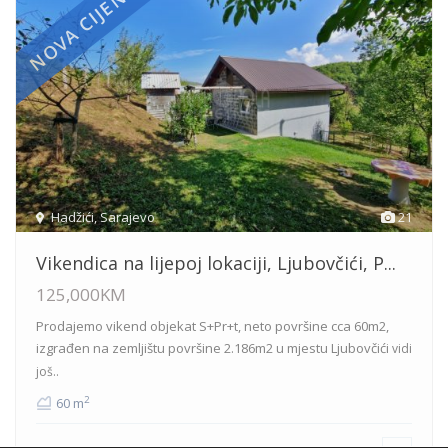
NOVA CIJENA
Hadžići
,
Sarajevo
21
Vikendica na lijepoj lokaciji, Ljubovčići, P...
125,000KM
Prodajemo vikend objekat S+Pr+t, neto površine cca 60m2,
izgrađen na zemljištu površine 2.186m2 u mjestu Ljubovčići
vidi
još..
2
60 m