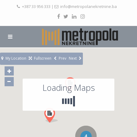
+387 33 956 333
|
info@metropolanekretnine.ba
My Location
Fullscreen
Prev
Next
Loading Maps
4