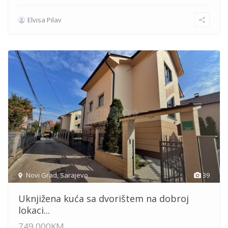
Elvisa Pilav
Novi Grad
,
Sarajevo
39
Uknjižena kuća sa dvorištem na dobroj
lokaci...
749,000KM