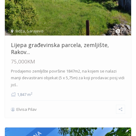
Ilidža
,
Sarajevo
22
Lijepa građevinska parcela, zemljište,
Rakov...
75,000KM
Prodajemo zemljište površine 1847m2, na kojem se nalazi
manji devastirani objekat (5 x 5,75m) za koji prodavac posj
vidi
još..
2
1,847 m
Elvisa Pilav