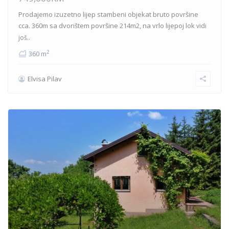
Prodajemo izuzetno lijep stambeni objekat bruto površine
cca. 360m sa dvorištem površine 214m2, na vrlo lijepoj lok
vidi
još..
2
360 m
Elvisa Pilav