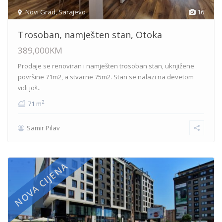
Novi Grad
,
Sarajevo
16
Trosoban, namješten stan, Otoka
389,000KM
Prodaje se renoviran i namješten trosoban stan, uknjižene
površine 71m2, a stvarne 75m2. Stan se nalazi na devetom
vidi još..
2
71 m
Samir Pilav
NOVA CIJENA