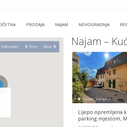
OČETNA
PRODAJA
NAJAM
NOVOGRADNJA
RE
Najam – Ku
Fullscreen
Prev
Next
Centar
,
Sarajevo
Lijepo opremljena k
parking mjestom, M.