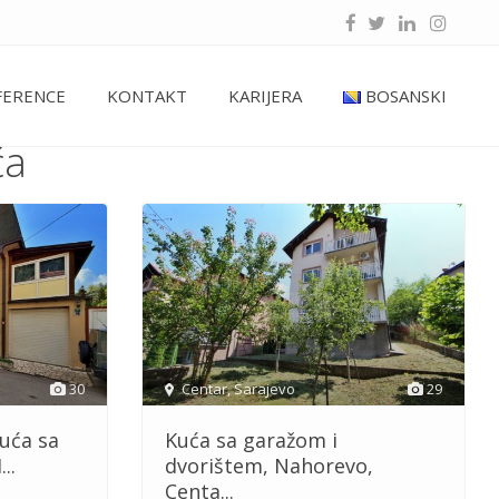
FERENCE
KONTAKT
KARIJERA
BOSANSKI
ća
30
Centar
,
Sarajevo
29
uća sa
Kuća sa garažom i
..
dvorištem, Nahorevo,
Centa...