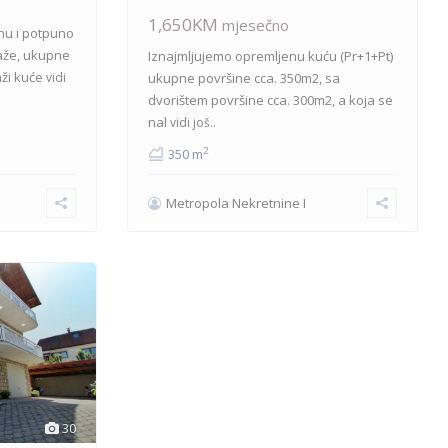
1,650KM
mjesečno
nu i potpuno
aže, ukupne
Iznajmljujemo opremljenu kuću (Pr+1+Pt)
aži kuće
vidi
ukupne površine cca. 350m2, sa
dvorištem površine cca. 300m2, a koja se
nal
vidi još..
2
350 m
Metropola Nekretnine I
30