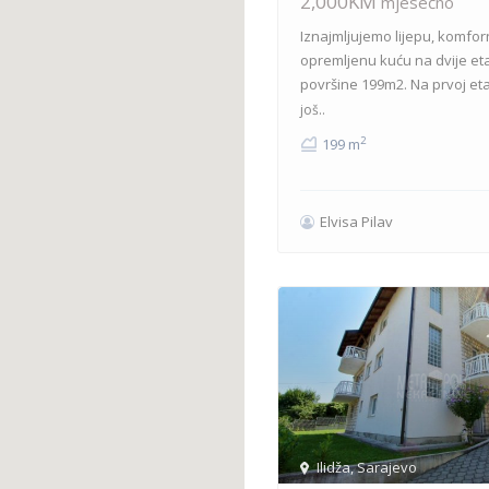
2,000KM
mjesečno
Iznajmljujemo lijepu, komfor
opremljenu kuću na dvije et
površine 199m2. Na prvoj et
još..
2
199 m
Elvisa Pilav
Ilidža
,
Sarajevo