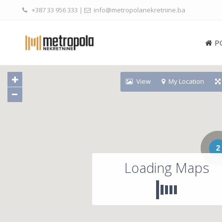
+387 33 956 333
|
info@metropolanekretnine.ba
P
View
My Location
2
Loading Maps