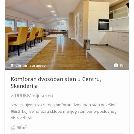
Centar
,
Sarajevo
19
Komforan dvosoban stan u Centru,
Skenderija
2,000KM
mjesečno
Iznajmljujemo izuzetno komforan dvosoban stan površine
96m2, koji se nalazi u sklopu manjeg stambeno-poslovnog
obje
vidi još..
2
96 m