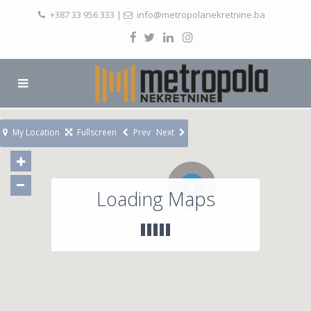
+387 33 956 333
|
info@metropolanekretnine.ba
My Location
Fullscreen
Prev
Next
9
Loading Maps