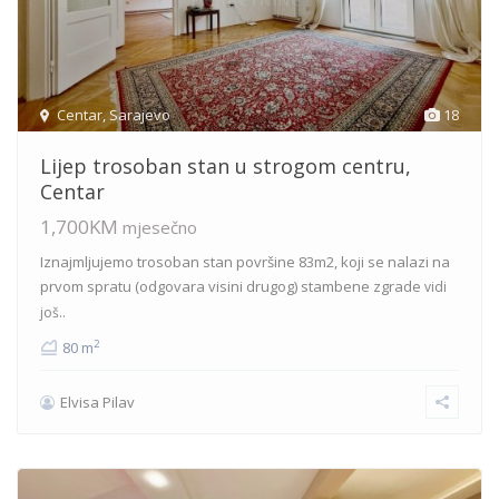
Centar
,
Sarajevo
18
Lijep trosoban stan u strogom centru,
Centar
1,700KM
mjesečno
Iznajmljujemo trosoban stan površine 83m2, koji se nalazi na
prvom spratu (odgovara visini drugog) stambene zgrade
vidi
još..
2
80 m
Elvisa Pilav