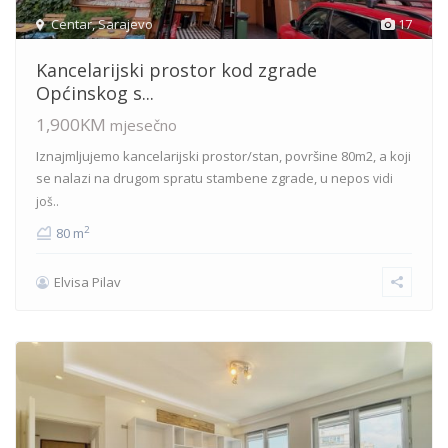
Centar
,
Sarajevo
17
Kancelarijski prostor kod zgrade
Općinskog s...
1,900KM
mjesečno
Iznajmljujemo kancelarijski prostor/stan, površine 80m2, a koji
se nalazi na drugom spratu stambene zgrade, u nepos
vidi
još..
2
80 m
Elvisa Pilav