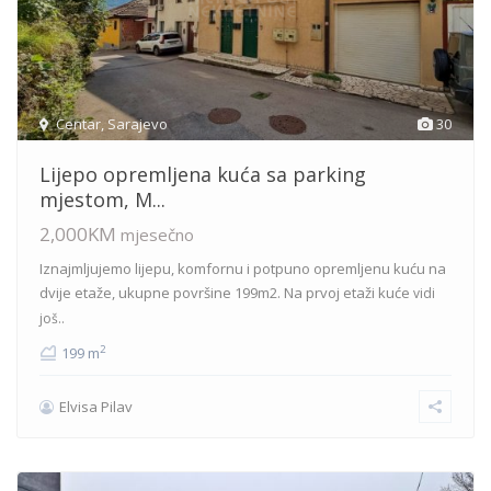
Centar
,
Sarajevo
30
Lijepo opremljena kuća sa parking
mjestom, M...
2,000KM
mjesečno
Iznajmljujemo lijepu, komfornu i potpuno opremljenu kuću na
dvije etaže, ukupne površine 199m2. Na prvoj etaži kuće
vidi
još..
2
199 m
Elvisa Pilav