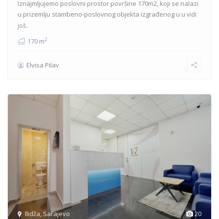
Iznajmljujemo poslovni prostor površine 170m2, koji se nalazi
u prizemlju stambeno-poslovnog objekta izgrađenog u u
vidi
još..
2
170 m
Elvisa Pilav
Ilidža
,
Sarajevo
20