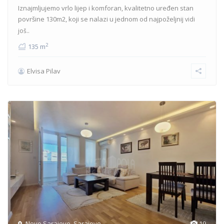
Iznajmljujemo vrlo lijep i komforan, kvalitetno uređen stan
površine 130m2, koji se nalazi u jednom od najpoželjnij
vidi
još..
2
135 m
Elvisa Pilav
Novo Sarajevo
,
Sarajevo
19