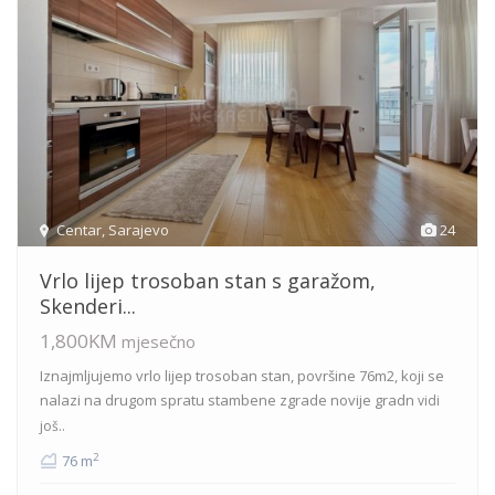
Centar
,
Sarajevo
24
Vrlo lijep trosoban stan s garažom,
Skenderi...
1,800KM
mjesečno
Iznajmljujemo vrlo lijep trosoban stan, površine 76m2, koji se
nalazi na drugom spratu stambene zgrade novije gradn
vidi
još..
2
76 m