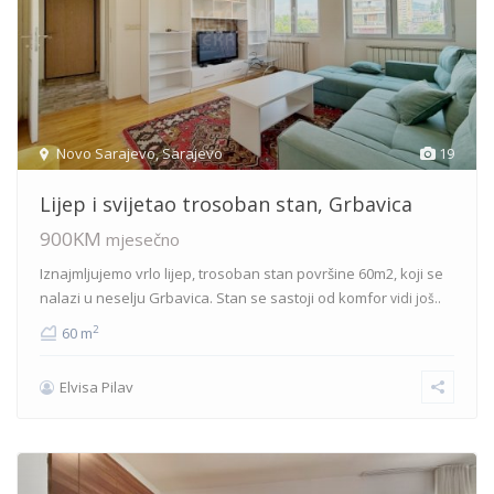
Novo Sarajevo
,
Sarajevo
19
Lijep i svijetao trosoban stan, Grbavica
900KM
mjesečno
Iznajmljujemo vrlo lijep, trosoban stan površine 60m2, koji se
nalazi u neselju Grbavica. Stan se sastoji od komfor
vidi još..
2
60 m
Elvisa Pilav