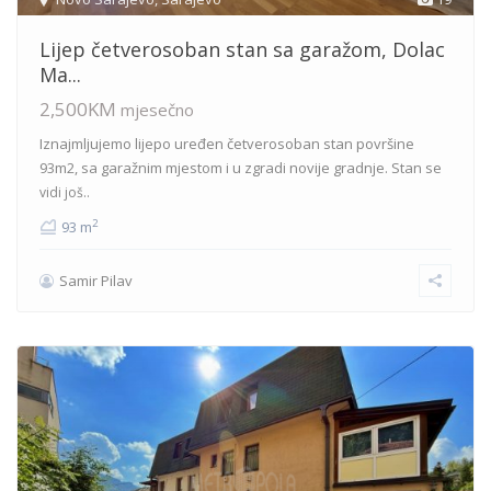
Lijep četverosoban stan sa garažom, Dolac
Ma...
2,500KM
mjesečno
Iznajmljujemo lijepo uređen četverosoban stan površine
93m2, sa garažnim mjestom i u zgradi novije gradnje. Stan se
vidi još..
2
93 m
Samir Pilav