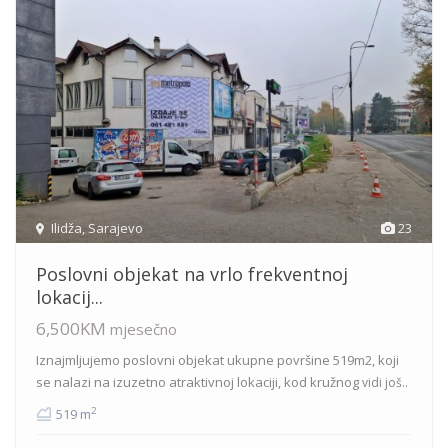
Ilidža
,
Sarajevo
23
Poslovni objekat na vrlo frekventnoj
lokacij...
6,500KM
mjesečno
Iznajmljujemo poslovni objekat ukupne površine 519m2, koji
se nalazi na izuzetno atraktivnoj lokaciji, kod kružnog
vidi još..
2
519 m