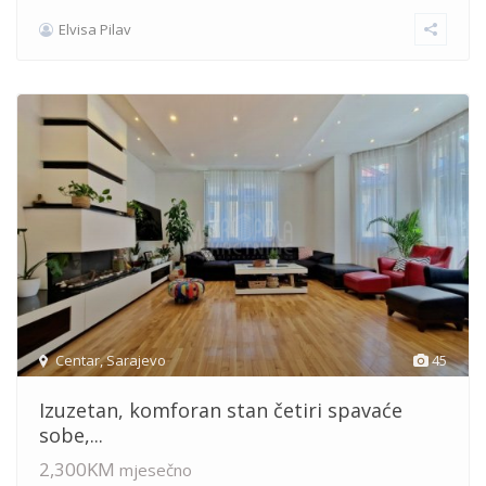
Elvisa Pilav
Centar
,
Sarajevo
45
Izuzetan, komforan stan četiri spavaće
sobe,...
2,300KM
mjesečno