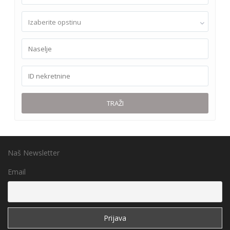
Izaberite opstinu
TRAŽI
Naš Newsletter
Email