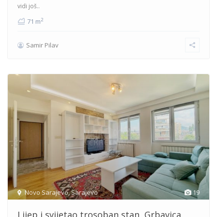
vidi još..
2
71 m
Samir Pilav
Novo Sarajevo
,
Sarajevo
19
Lijep i svijetao trosoban stan, Grbavica