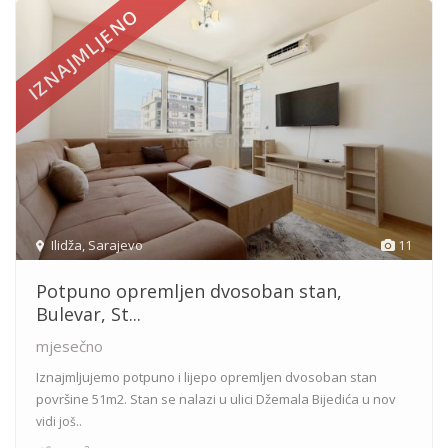
IZNAJMLJENO
Ilidža
,
Sarajevo
11
Potpuno opremljen dvosoban stan,
Bulevar, St...
mjesečno
Iznajmljujemo potpuno i lijepo opremljen dvosoban stan
površine 51m2. Stan se nalazi u ulici Džemala Bijedića u nov
vidi još..