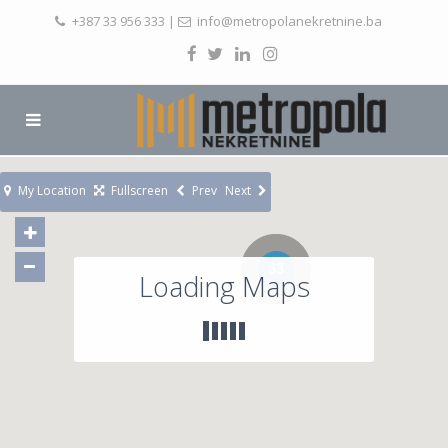
+387 33 956 333
|
info@metropolanekretnine.ba
My Location
Fullscreen
Prev
Next
63
Loading Maps