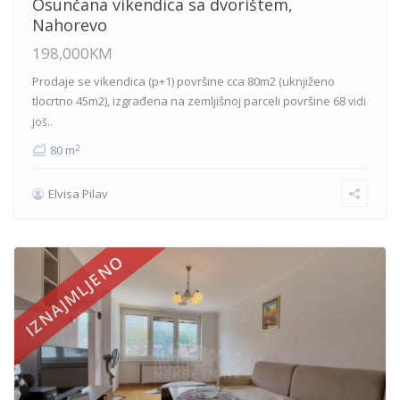
Osunčana vikendica sa dvorištem,
Nahorevo
198,000KM
Prodaje se vikendica (p+1) površine cca 80m2 (uknjiženo
tlocrtno 45m2), izgrađena na zemljišnoj parceli površine 68
vidi
još..
2
80 m
Elvisa Pilav
IZNAJMLJENO