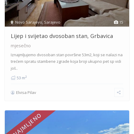
Novo Sarajevo
,
Sarajevo
15
Lijep i svijetao dvosoban stan, Grbavica
mjesečno
Iznajmljujemo dvosoban stan površine 53m2, koji se nalazi na
trećem spratu stambene zgrade koja broji ukupno pet sp
vidi
još..
2
53 m
Elvisa Pilav
IZNAJMLJENO