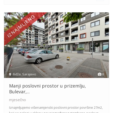
IZNAJMLJENO
Ilidža
,
Sarajevo
8
Manji poslovni prostor u prizemlju,
Bulevar,...
mjesečno
Iznajmljujemo višenamjenski poslovni prostor površine 27m2,
koji se nalazi u sklopu novoizgrađenog stambeno-poslovn