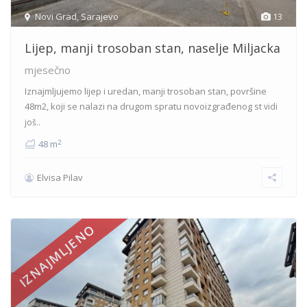
Novi Grad
,
Sarajevo
13
Lijep, manji trosoban stan, naselje Miljacka
mjesečno
Iznajmljujemo lijep i uredan, manji trosoban stan, površine
48m2, koji se nalazi na drugom spratu novoizgrađenog st
vidi
još..
2
48 m
Elvisa Pilav
IZNAJMLJENO