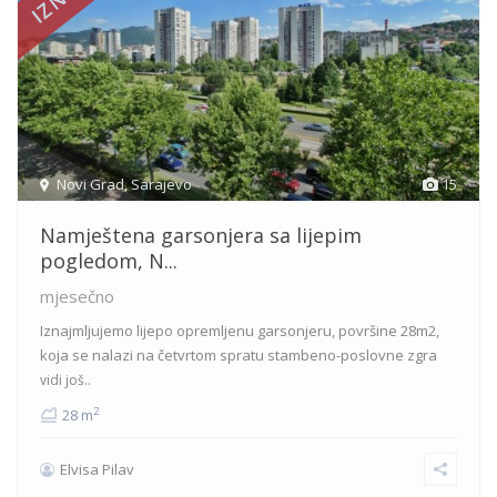
Novi Grad
,
Sarajevo
15
Namještena garsonjera sa lijepim
pogledom, N...
mjesečno
Iznajmljujemo lijepo opremljenu garsonjeru, površine 28m2,
koja se nalazi na četvrtom spratu stambeno-poslovne zgra
vidi još..
2
28 m
Elvisa Pilav