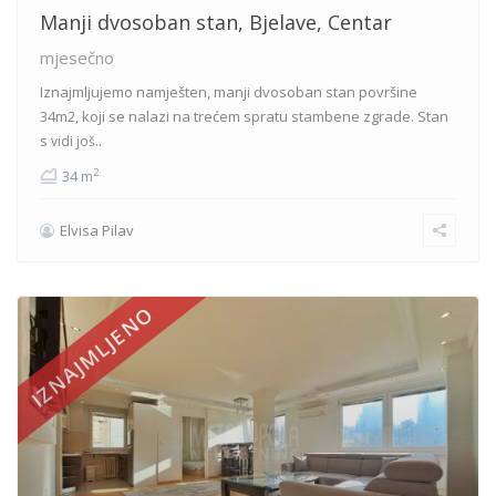
Manji dvosoban stan, Bjelave, Centar
mjesečno
Iznajmljujemo namješten, manji dvosoban stan površine
34m2, koji se nalazi na trećem spratu stambene zgrade. Stan
s
vidi još..
2
34 m
Elvisa Pilav
IZNAJMLJENO