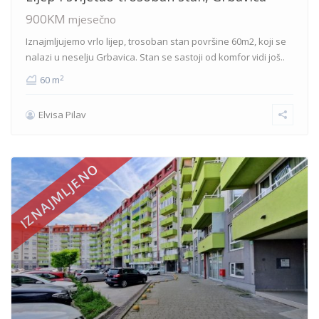
900KM
mjesečno
Iznajmljujemo vrlo lijep, trosoban stan površine 60m2, koji se
nalazi u neselju Grbavica. Stan se sastoji od komfor
vidi još..
2
60 m
Elvisa Pilav
IZNAJMLJENO