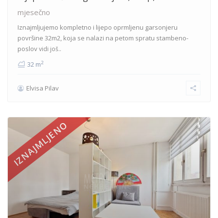
mjesečno
Iznajmljujemo kompletno i lijepo oprmljenu garsonjeru
površine 32m2, koja se nalazi na petom spratu stambeno-
poslov
vidi još..
2
32 m
Elvisa Pilav
IZNAJMLJENO