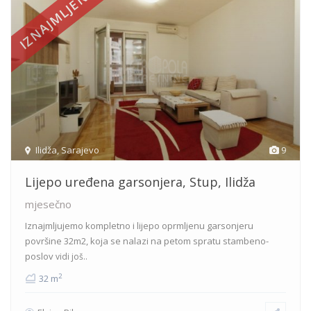
IZNAJMLJENO
Ilidža
,
Sarajevo
9
Lijepo uređena garsonjera, Stup, Ilidža
mjesečno
Iznajmljujemo kompletno i lijepo oprmljenu garsonjeru
površine 32m2, koja se nalazi na petom spratu stambeno-
poslov
vidi još..
2
32 m