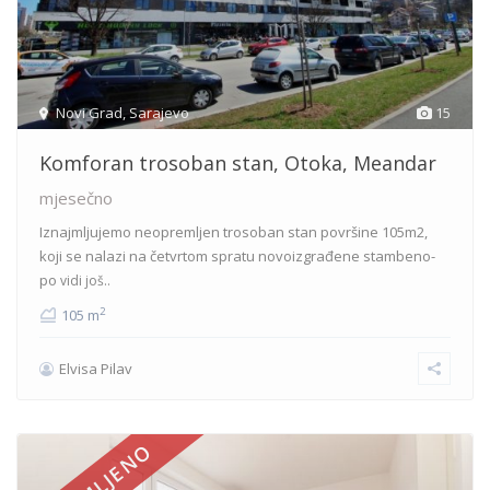
Novi Grad
,
Sarajevo
15
Komforan trosoban stan, Otoka, Meandar
mjesečno
Iznajmljujemo neopremljen trosoban stan površine 105m2,
koji se nalazi na četvrtom spratu novoizgrađene stambeno-
po
vidi još..
2
105 m
Elvisa Pilav