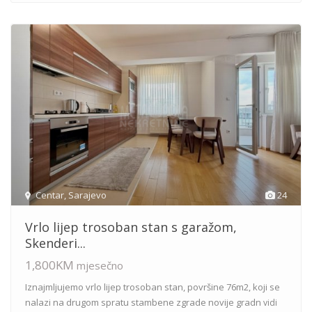
Centar
,
Sarajevo
24
Vrlo lijep trosoban stan s garažom,
Skenderi...
1,800KM
mjesečno
Iznajmljujemo vrlo lijep trosoban stan, površine 76m2, koji se
nalazi na drugom spratu stambene zgrade novije gradn
vidi