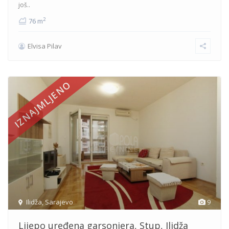
još..
2
76 m
Elvisa Pilav
IZNAJMLJENO
Ilidža
,
Sarajevo
9
Lijepo uređena garsonjera, Stup, Ilidža