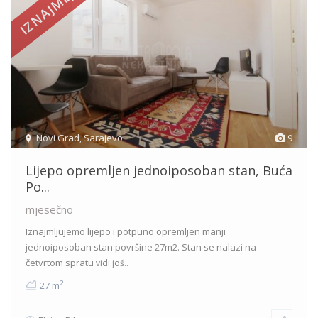
IZNAJMLJENO
Novi Grad
,
Sarajevo
9
Lijepo opremljen jednoiposoban stan, Buća
Po...
mjesečno
Iznajmljujemo lijepo i potpuno opremljen manji
jednoiposoban stan površine 27m2. Stan se nalazi na
četvrtom spratu
vidi još..
2
27 m