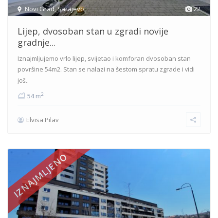
Novi Grad
,
Sarajevo
22
Lijep, dvosoban stan u zgradi novije
gradnje...
Iznajmljujemo vrlo lijep, svijetao i komforan dvosoban stan
površine 54m2. Stan se nalazi na šestom spratu zgrade i
vidi
još..
2
54 m
Elvisa Pilav
IZNAJMLJENO