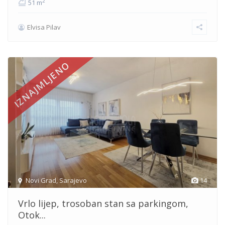
2
51 m
Elvisa Pilav
IZNAJMLJENO
Novi Grad
,
Sarajevo
14
Vrlo lijep, trosoban stan sa parkingom,
Otok...