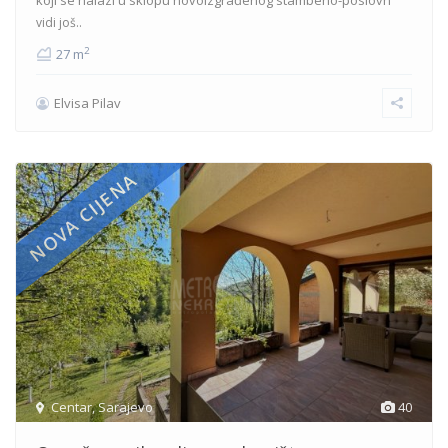
vidi još..
2
27 m
Elvisa Pilav
NOVA CIJENA
Centar
,
Sarajevo
40