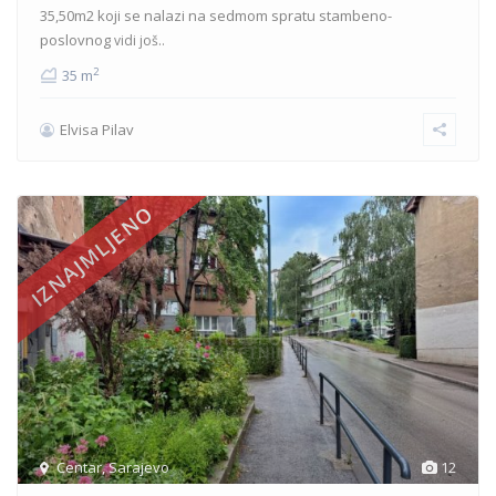
35,50m2 koji se nalazi na sedmom spratu stambeno-
poslovnog
vidi još..
2
35 m
Elvisa Pilav
IZNAJMLJENO
Centar
,
Sarajevo
12