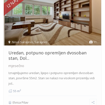
Novo Sarajevo
,
Sarajevo
11
Uredan, potpuno opremljen dvosoban
stan, Dol...
mjesečno
Iznajmljujemo uredan, lijepo i potpuno opremljen dvosoban
stan, površine 55m2. Stan se nalazi na visokom prizemlju
vidi
još..
2
55 m
Elvisa Pilav