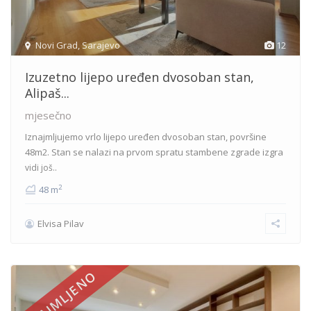
Novi Grad
,
Sarajevo
12
Izuzetno lijepo uređen dvosoban stan,
Alipaš...
mjesečno
Iznajmljujemo vrlo lijepo uređen dvosoban stan, površine
48m2. Stan se nalazi na prvom spratu stambene zgrade izgra
vidi još..
2
48 m
Elvisa Pilav
IZNAJMLJENO