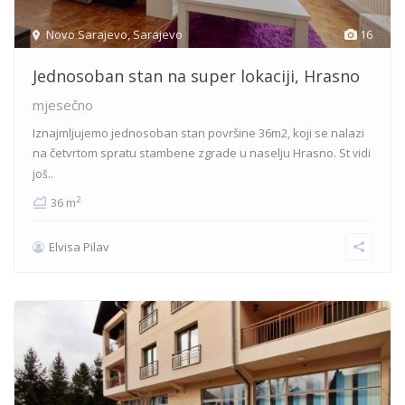
Novo Sarajevo
,
Sarajevo
16
Jednosoban stan na super lokaciji, Hrasno
mjesečno
Iznajmljujemo jednosoban stan površine 36m2, koji se nalazi
na četvrtom spratu stambene zgrade u naselju Hrasno. St
vidi
još..
2
36 m
Elvisa Pilav