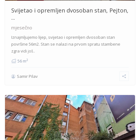
Svijetao i opremljen dvosoban stan, Pejton,
...
mjesečno
Iznajmljujemo lijep, svijetao i opremljen dvosoban stan
površine 56m2. Stan se nalazi na prvom spratu stambene
zgra
vidi još..
2
56 m
Samir Pilav