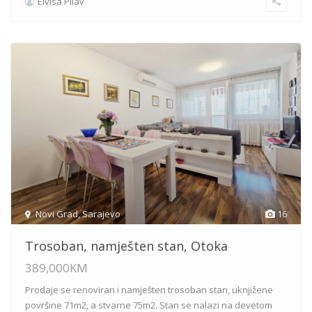
Elvisa Pilav
Novi Grad
,
Sarajevo
16
Trosoban, namješten stan, Otoka
389,000KM
Prodaje se renoviran i namješten trosoban stan, uknjižene
površine 71m2, a stvarne 75m2. Stan se nalazi na devetom