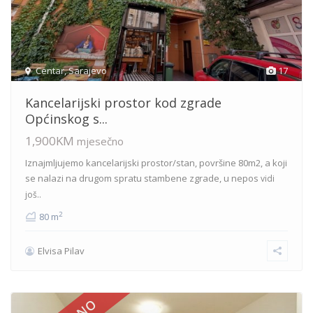
Centar
,
Sarajevo
17
Kancelarijski prostor kod zgrade
Općinskog s...
1,900KM
mjesečno
Iznajmljujemo kancelarijski prostor/stan, površine 80m2, a koji
se nalazi na drugom spratu stambene zgrade, u nepos
vidi
još..
2
80 m
Elvisa Pilav