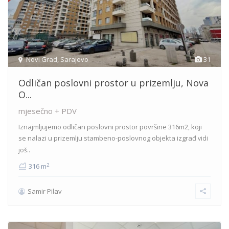
Novi Grad
,
Sarajevo
31
Odličan poslovni prostor u prizemlju, Nova
O...
mjesečno + PDV
Iznajmljujemo odličan poslovni prostor površine 316m2, koji
se nalazi u prizemlju stambeno-poslovnog objekta izgrađ
vidi
još..
2
316 m
Samir Pilav