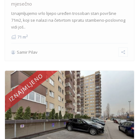
mjesečno
Iznajmljujemo vrlo lijepo uređen trosoban stan površine
71m2, koji se nalazi na četvrtom spratu stambeno-poslovnog
vidi još..
2
71 m
Samir Pilav
IZNAJMLJENO