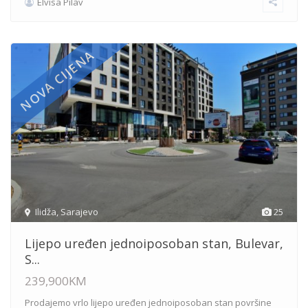
Elvisa Pilav
NOVA CIJENA
Ilidža
,
Sarajevo
25
Lijepo uređen jednoiposoban stan, Bulevar,
S...
239,900KM
Prodajemo vrlo lijepo uređen jednoiposoban stan površine