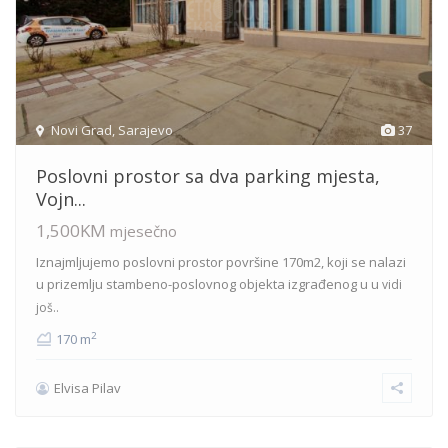
Novi Grad
,
Sarajevo
37
Poslovni prostor sa dva parking mjesta,
Vojn...
1,500KM
mjesečno
Iznajmljujemo poslovni prostor površine 170m2, koji se nalazi
u prizemlju stambeno-poslovnog objekta izgrađenog u u
vidi
još..
2
170 m
Elvisa Pilav