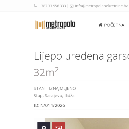
+387 33 956 333
|
info@metropolanekretnine.ba
POČETNA
Lijepo uređena garso
2
32m
STAN
-
IZNAJMLJENO
Stup,
Sarajevo
,
Ilidža
ID: N/014/2026