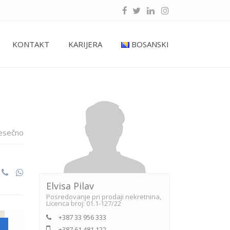
KONTAKT
KARIJERA
BOSANSKI
esečno
Elvisa Pilav
Posredovanje pri prodaji nekretnina,
Licenca broj: 01.1-127/22
+387 33 956 333
+387 61 481 122