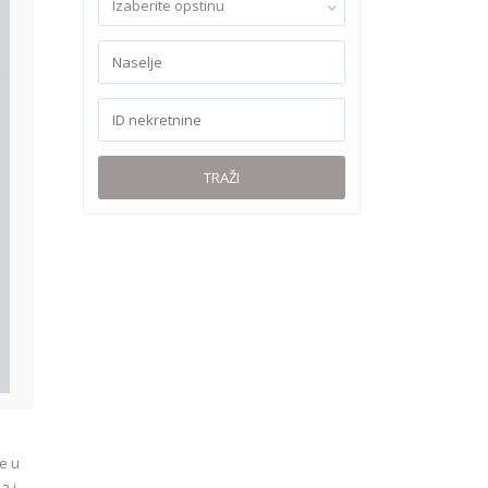
Izaberite opstinu
TRAŽI
e u
a i