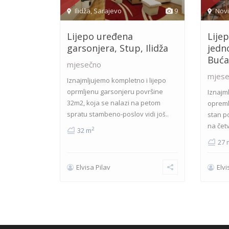
Ilidža
,
Sarajevo
9
Nov
Lijepo uređena
Lije
garsonjera, Stup, Ilidža
jedn
Buća 
mjesečno
mjese
Iznajmljujemo kompletno i lijepo
oprmljenu garsonjeru površine
Iznajm
32m2, koja se nalazi na petom
opreml
spratu stambeno-poslov
vidi još..
stan p
na čet
2
32 m
27 
Elvisa Pilav
Elvi