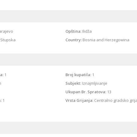
arajevo
Opština:
Ilidža
Stupska
Country:
Bosnia and Herzegowina
a:
1
Broj kupatila:
1
n
Subjekt:
Iznajmljivanje
Ukupan Br. Spratova:
13
:
1
Vrsta Grijanja:
Centralno gradsko grij