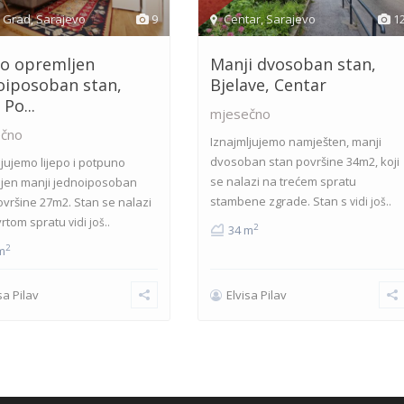
i Grad
,
Sarajevo
9
Centar
,
Sarajevo
1
po opremljen
Manji dvosoban stan,
oiposoban stan,
Bjelave, Centar
Po...
mjesečno
čno
Iznajmljujemo namješten, manji
dvosoban stan površine 34m2, koji
ljujemo lijepo i potpuno
se nalazi na trećem spratu
jen manji jednoiposoban
stambene zgrade. Stan s
ovršine 27m2. Stan se nalazi
vidi još..
vrtom spratu
vidi još..
2
34 m
2
m
sa Pilav
Elvisa Pilav