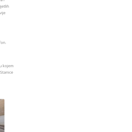
jetlih
vije
fon.
 u kojem
 Stanice