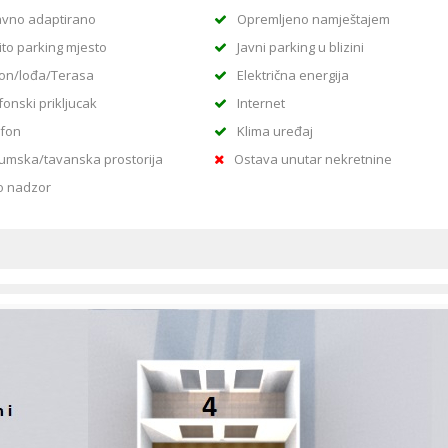
vno adaptirano
Opremljeno namještajem
ito parking mjesto
Javni parking u blizini
on/lođa/Terasa
Električna energija
fonski prikljucak
Internet
rfon
Klima uređaj
umska/tavanska prostorija
Ostava unutar nekretnine
o nadzor