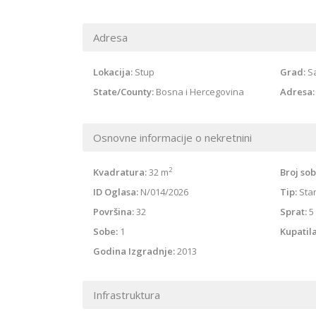
Adresa
Lokacija:
Stup
Grad:
S
State/County:
Bosna i Hercegovina
Adresa:
Osnovne informacije o nekretnini
2
Kvadratura:
32 m
Broj sob
ID Oglasa:
N/014/2026
Tip:
Sta
Površina:
32
Sprat:
5
Sobe:
1
Kupatila
Godina Izgradnje:
2013
Infrastruktura