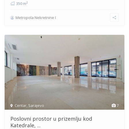
2
350 m
Metropola Nekretnine I
Centar
,
Sarajevo
7
Poslovni prostor u prizemlju kod
Katedrale, ...