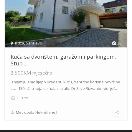
Ilidža
,
Sarajevo
30
Kuća sa dvorištem, garažom i parkingom,
Stup...
2,500KM
mjesečno
Iznajmljujemo lijepo uređenu kuću, trenutno korisne površine
cca. 130m2, a koja se nalazi u ulici Dr Silve Rizvanbe
vidi još..
2
130 m
Metropola Nekretnine I