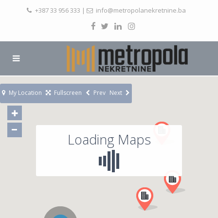
+387 33 956 333
|
info@metropolanekretnine.ba
My Location
Fullscreen
Prev
Next
Loading Maps