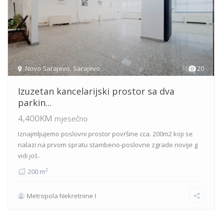
Novo Sarajevo
,
Sarajevo
20
Izuzetan kancelarijski prostor sa dva
parkin...
4,400KM
mjesečno
Iznajmljujemo poslovni prostor površine cca. 200m2 koji se
nalazi na prvom spratu stambeno-poslovne zgrade novije g
vidi još..
2
200 m
Metropola Nekretnine I