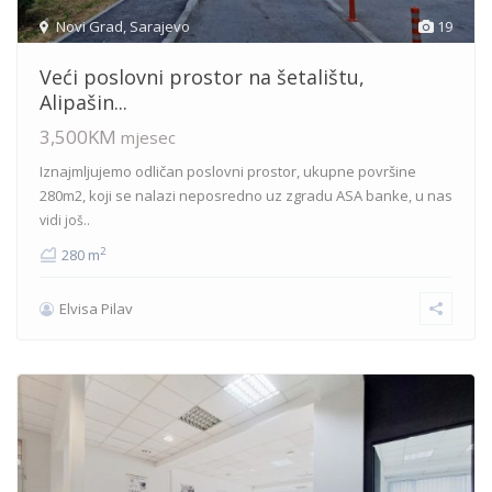
Novi Grad
,
Sarajevo
19
Veći poslovni prostor na šetalištu,
Alipašin...
3,500KM
mjesec
Iznajmljujemo odličan poslovni prostor, ukupne površine
280m2, koji se nalazi neposredno uz zgradu ASA banke, u nas
vidi još..
2
280 m
Elvisa Pilav