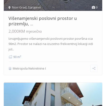
Novi Grad
,
Sarajevo
9
Višenamjenski poslovni prostor u
prizemlju, ...
2,000KM
mjesečno
Iznajmljujemo višenamjenski poslovni prostor površina cca
90m2. Prostor se nalazi na izuzetno frekventnoj lokaciji
vidi
još..
2
90 m
Metropola Nekretnine I