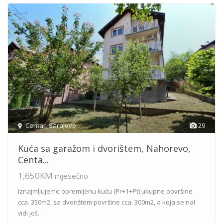
Centar
,
Sarajevo
29
Kuća sa garažom i dvorištem, Nahorevo,
Centa...
1,650KM
mjesečno
Iznajmljujemo opremljenu kuću (Pr+1+Pt) ukupne površine
cca. 350m2, sa dvorištem površine cca. 300m2, a koja se nal
vidi još..