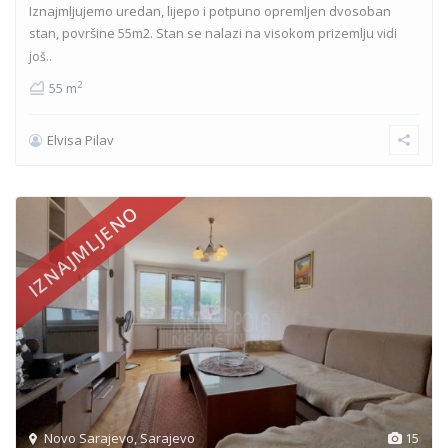
Iznajmljujemo uredan, lijepo i potpuno opremljen dvosoban
stan, površine 55m2. Stan se nalazi na visokom prizemlju
vidi
još..
2
55 m
Elvisa Pilav
IZNAJMLJENO
Novo Sarajevo
,
Sarajevo
15