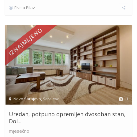
Elvisa Pilav
IZNAJMLJENO
Novo Sarajevo
,
Sarajevo
11
Uredan, potpuno opremljen dvosoban stan,
Dol...
mjesečno