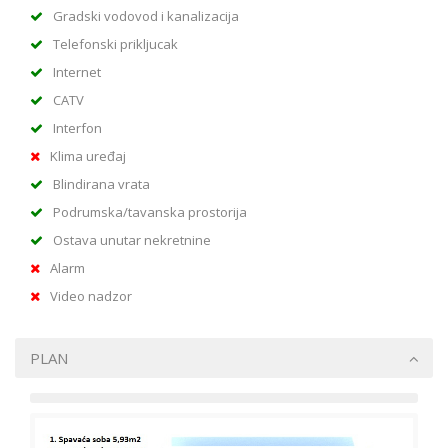
Gradski vodovod i kanalizacija
Telefonski prikljucak
Internet
CATV
Interfon
Klima uređaj
Blindirana vrata
Podrumska/tavanska prostorija
Ostava unutar nekretnine
Alarm
Video nadzor
PLAN