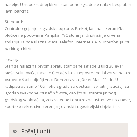
naselje. U neposrednoj blizini stambene zgrade se nalazi besplatan
javni parking.
Standard:
Centralno grijanje iz gradske toplane. Parket, laminat i keramičke
pločice na podovima. Vanjska PVC stolarija. Unutrašnja drvena
stolarija. Blinda ulazna vrata. Telefon. Internet. CATV. Interfon. Javni
parking u blizini.
Lokacija:
Stan se nalazi na prvom spratu stambene zgrade u ulici Bulevar
Meše Selimovića, naselje Čengić Vila. U neposrednoj blizni se nalaze
osnovne škole, dječiji vrtić, Dom zdravlja „Omer Maslić“ i dr.. U
radijusu od samo 100m oko zgrade su dostupni svi bitniji sadžaji za
ugodan svakodnevni način života, kao što su stanice javnog
gradskog saobraćaja, zdravstvene i obrazovne ustanove ustanove,
sportsko-rekreativni tereni, trgovinski i ugostiteljski objekti i dr.
Pošalji upit