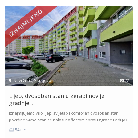
IZNAJMLJENO
Novi Grad
,
Sarajevo
22
Lijep, dvosoban stan u zgradi novije
gradnje...
Iznajmljujemo vrlo lijep, svijetao i komforan dvosoban stan
površine 54m2. Stan se nalazi na šestom spratu zgrade i
vidi još..
2
54 m