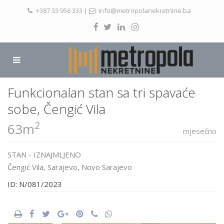
+387 33 956 333
|
info@metropolanekretnine.ba
Funkcionalan stan sa tri spavaće
sobe, Čengić Vila
2
63m
mjesečno
STAN
-
IZNAJMLJENO
Čengić Vila,
Sarajevo
,
Novo Sarajevo
ID: N/081/2023