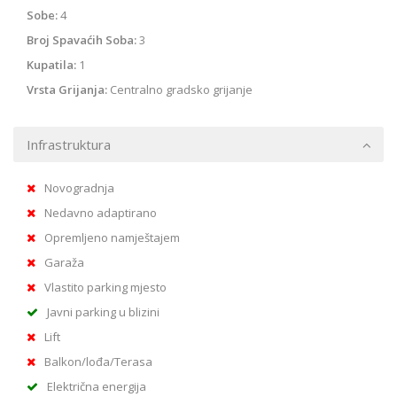
Sobe:
4
Broj Spavaćih Soba:
3
Kupatila:
1
Vrsta Grijanja:
Centralno gradsko grijanje
Infrastruktura
Novogradnja
Nedavno adaptirano
Opremljeno namještajem
Garaža
Vlastito parking mjesto
Javni parking u blizini
Lift
Balkon/lođa/Terasa
Električna energija