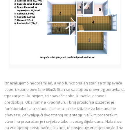
Iznajmljujemo neopremljen, a vrlo funkcionalan stan sa tri spavaće
sobe, ukupne površine 63m2. Stan se sastoji od dnevnog boravka sa
trpezarijom i kuhinjom, tri spavaće sobe, kupatila, ostave i
predsoblja. Obzirom na kvadraturu i broj prostorija izuzetno je
funkcionalan, a u skladu s tim ima i niske izdatke za komunalne
obaveze. Zahvaljujući dvostranoj orijentaciji i velikim prozorskim
otvorima prozračan je i svijetao tokom većeg dijela dana. Nalazi se
na vrlo lijepoj i pristupačnoj lokaciji, te posjeduje vrlo lijep pogled na