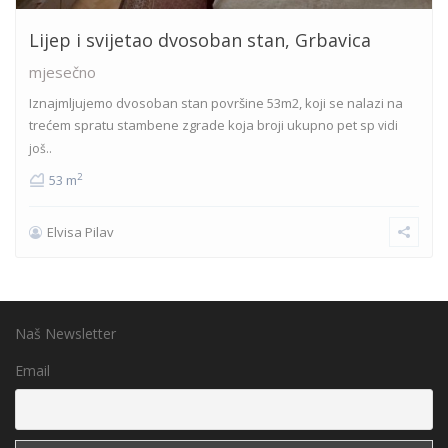
Lijep i svijetao dvosoban stan, Grbavica
mjesečno
Iznajmljujemo dvosoban stan površine 53m2, koji se nalazi na
trećem spratu stambene zgrade koja broji ukupno pet sp
vidi
još..
2
53 m
Elvisa Pilav
Naš Newsletter
Email