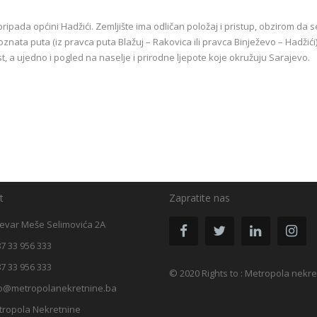
e pripada općini Hadžići. Zemljište ima odličan položaj i pristup, obzirom da s
oznata puta (iz pravca puta Blažuj – Rakovica ili pravca Binježevo – Hadžići)
 a ujedno i pogled na naselje i prirodne ljepote koje okružuju Sarajevo.
t
Zapratite nas
evar Meše Selimovića 2A
7 33 956 333
7 33 956 333
© 2020 Rights to : Metropola nekr
fo@metropolanekretnine.ba
tropola Nekretnine