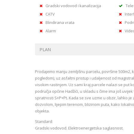
Gradski vodovod i kanalizacija
Tele
CATV
Inter
Blindirana vrata
Podr
Alarm
Vide
PLAN
Prodajemo manju zemljišnu parcelu, površine 500m2, ko
pogledom), uz asfaltni pristup i udaljenost od magistr
visokim rastinjem. Uz sami kraj parcele nalazi se put 
područja općine Hadžići, u skladu s čime ima još uvij
spratnosti S+P+Pt. Kada se sve uzme u obzir, lahko je zak
dozvolom, lijepim terenom, blizinom puta, kako lokaln
objekta.
Standard:
Gradski vodovod. Elektroenergetska saglasnost.