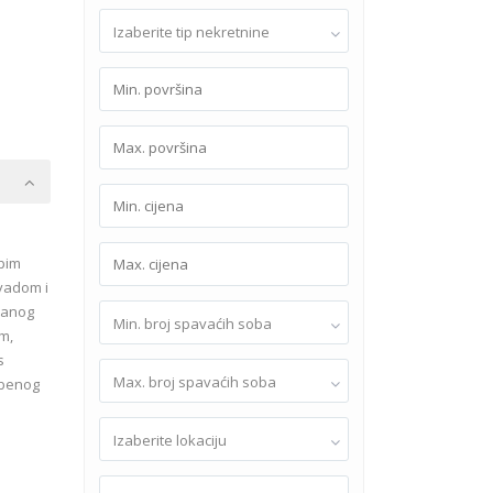
Izaberite tip nekretnine
epim
ivadom i
rbanog
Min. broj spavaćih soba
m,
s
Max. broj spavaćih soba
mbenog
Izaberite lokaciju