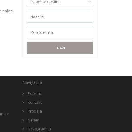
Izaberite opstinu
e nalazi
.
TRAŽI
Navigacija
Početna
Kontakt
Prodaja
etnine
Najam
Novogradnja