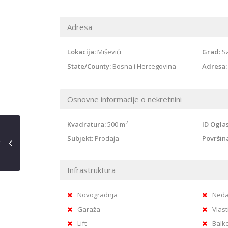
Adresa
Lokacija:
Miševići
Grad:
S
State/County:
Bosna i Hercegovina
Adresa:
Osnovne informacije o nekretnini
2
Kvadratura:
500 m
ID Ogla
Subjekt:
Prodaja
Površin
Infrastruktura
Novogradnja
Neda
Garaža
Vlast
Lift
Balk