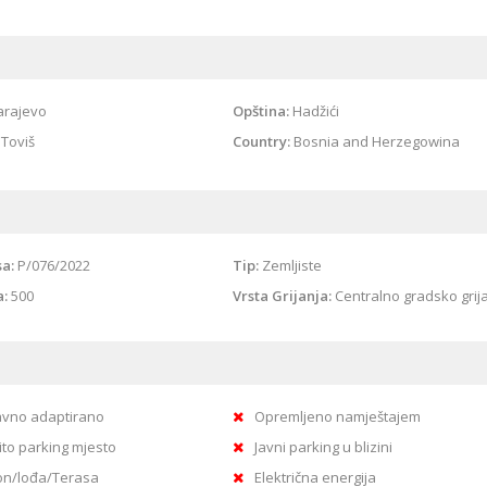
arajevo
Opština:
Hadžići
Toviš
Country:
Bosnia and Herzegowina
sa:
P/076/2022
Tip:
Zemljiste
a:
500
Vrsta Grijanja:
Centralno gradsko grij
vno adaptirano
Opremljeno namještajem
ito parking mjesto
Javni parking u blizini
on/lođa/Terasa
Električna energija