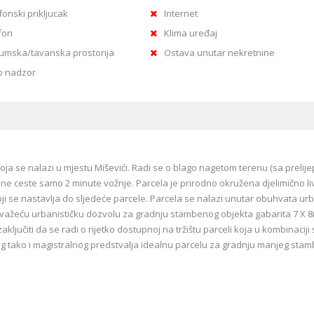
fonski prikljucak
Internet
fon
Klima uređaj
umska/tavanska prostorija
Ostava unutar nekretnine
o nadzor
ja se nalazi u mjestu Miševići. Radi se o blago nagetom terenu (sa prelij
alne ceste samo 2 minute vožnje. Parcela je prirodno okružena djelimično l
koji se nastavlja do sljedeće parcele. Parcela se nalazi unutar obuhvata u
ek važeću urbanističku dozvolu za gradnju stambenog objekta gabarita 7 X 8
ljučiti da se radi o rijetko dostupnoj na tržištu parceli koja u kombinaciji 
og tako i magistralnog predstvalja idealnu parcelu za gradnju manjeg sta