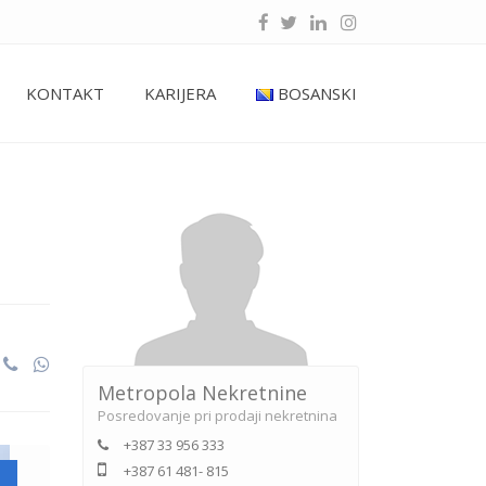
KONTAKT
KARIJERA
BOSANSKI
Metropola Nekretnine
Posredovanje pri prodaji nekretnina
+387 33 956 333
+387 61 481- 815