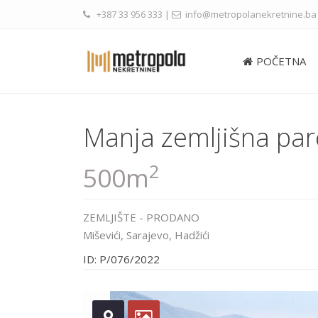
+387 33 956 333
|
info@metropolanekretnine.ba
POČETNA
Manja zemljišna parc
2
500m
ZEMLJIŠTE
-
PRODANO
Miševići,
Sarajevo
,
Hadžići
ID: P/076/2022