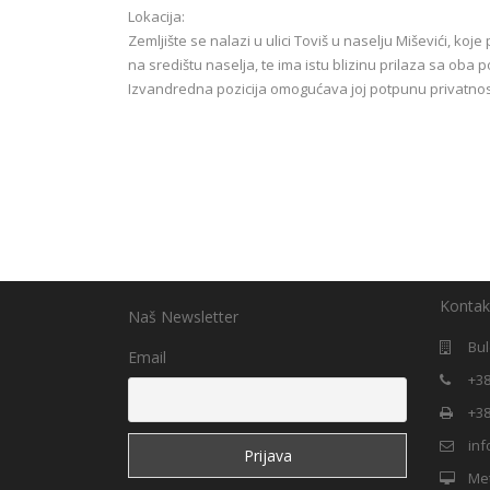
Lokacija:
Zemljište se nalazi u ulici Toviš u naselju Miševići, koj
na središtu naselja, te ima istu blizinu prilaza sa oba p
Izvandredna pozicija omogućava joj potpunu privatnost,
Kontak
Naš Newsletter
Bul
Email
+38
+38
in
Me