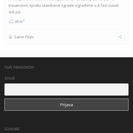
trinaestom spratu stambene zgrade izgrađene u A fazi nasel
vidi još..
2
48 m
Samir Pilav
Naš Newsletter
Email
Kontakt