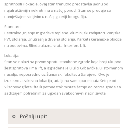
spratnosti i lokacije, ovaj stan trenutno predstavlja jednu od
najatraktivnijih nekretnina u našoj ponudi. Stan se prodaje sa
namještajem vidljivim u našoj galeriji fotografija.
Standard:
Centralno grijanje iz gradske toplane. Aluminijski radijatori. Vanjska
PVC stolarija. Unutrašnja drvena stolarija. Parket i keramičke pločice
na podovima. Blinda ulazna vrata. Interfon. Lift.
Lokacija:
Stan se nalazi na prvom spratu stambene zgrade koja broji ukupno
šest spratova i ima lift, a izgrađena je u ulici Grbavička, u istoimenom
naselju, neposredno uz Šumarski fakultet u Sarajevu. Ovo je
izuzetno atraktivna lokacija, udaljena samo par minuta šetnje od
Vilsonovog šetališta ili petnaestak minuta šetnje od centra grada sa
sadržajem potrebnim za ugodan svakodnevni način života.
Pošalji upit