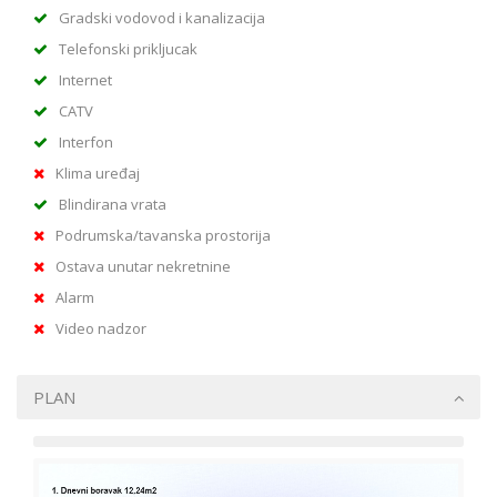
Gradski vodovod i kanalizacija
Telefonski prikljucak
Internet
CATV
Interfon
Klima uređaj
Blindirana vrata
Podrumska/tavanska prostorija
Ostava unutar nekretnine
Alarm
Video nadzor
PLAN