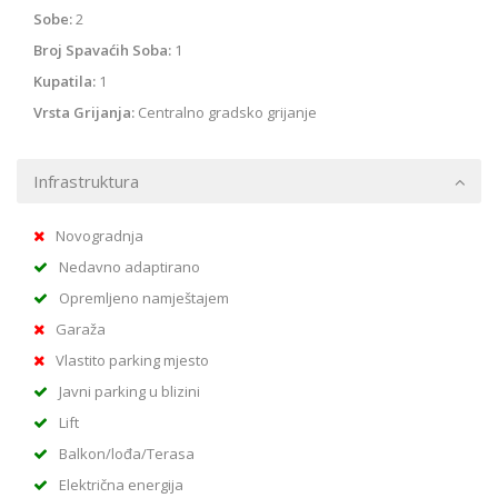
Sobe:
2
Broj Spavaćih Soba:
1
Kupatila:
1
Vrsta Grijanja:
Centralno gradsko grijanje
Infrastruktura
Novogradnja
Nedavno adaptirano
Opremljeno namještajem
Garaža
Vlastito parking mjesto
Javni parking u blizini
Lift
Balkon/lođa/Terasa
Električna energija