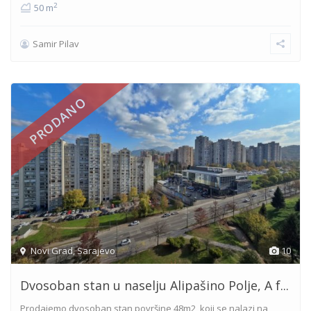
2
50 m
Samir Pilav
PRODANO
Novi Grad
,
Sarajevo
10
Dvosoban stan u naselju Alipašino Polje, A f...
Prodajemo dvosoban stan površine 48m2, koji se nalazi na