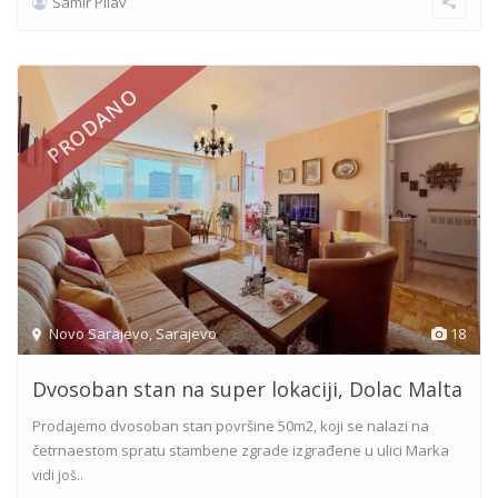
Samir Pilav
PRODANO
Novo Sarajevo
,
Sarajevo
18
Dvosoban stan na super lokaciji, Dolac Malta
Prodajemo dvosoban stan površine 50m2, koji se nalazi na
četrnaestom spratu stambene zgrade izgrađene u ulici Marka
vidi još..