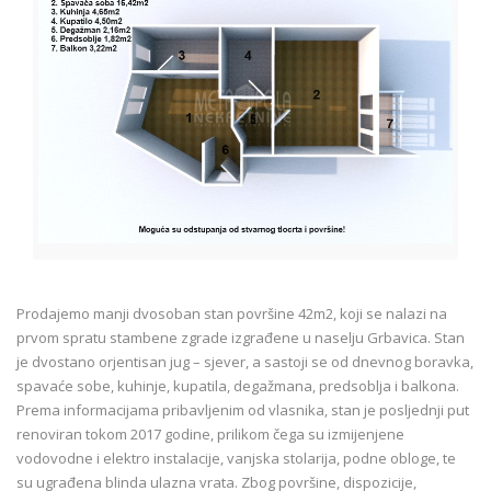
Prodajemo manji dvosoban stan površine 42m2, koji se nalazi na
prvom spratu stambene zgrade izgrađene u naselju Grbavica. Stan
je dvostano orjentisan jug – sjever, a sastoji se od dnevnog boravka,
spavaće sobe, kuhinje, kupatila, degažmana, predsoblja i balkona.
Prema informacijama pribavljenim od vlasnika, stan je posljednji put
renoviran tokom 2017 godine, prilikom čega su izmijenjene
vodovodne i elektro instalacije, vanjska stolarija, podne obloge, te
su ugrađena blinda ulazna vrata. Zbog površine, dispozicije,