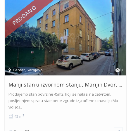
PRODANO
Centar
,
Sarajevo
8
Manji stan u izvornom stanju, Marijin Dvor, ...
Prodajemo stan površine 45m2, koji se nalazi na četvrtom,
posljednjem spratu stambene zgrade izgrađene u naselju Ma
vidi još..
2
45 m