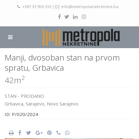
+387 33 956 333
|
info@metropolanekretnine.ba
Manji, dvosoban stan na prvom
spratu, Grbavica
2
42m
STAN
-
PRODANO
Grbavica,
Sarajevo
,
Novo Sarajevo
ID: P/020/2024