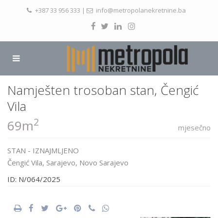
+387 33 956 333
|
info@metropolanekretnine.ba
Namješten trosoban stan, Čengić
Vila
2
69m
mjesečno
STAN
-
IZNAJMLJENO
Čengić Vila,
Sarajevo
,
Novo Sarajevo
ID: N/064/2025