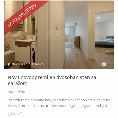
IZNAJMLJENO
Novi Grad
,
Sarajevo
18
Nov i novoopremljen dvosoban stan sa
garažom...
mjesečno
Iznajmljujemo potpuno nov, nekorišten dvosoban stan, površine
63m2. Stan se nalazi na trećem spratu zgrade izgrađen
vidi još..
2
63 m