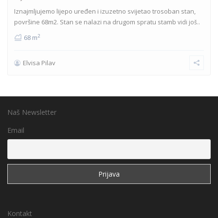
Iznajmljujemo lijepo uređen i izuzetno svijetao trosoban stan,
površine 68m2. Stan se nalazi na drugom spratu stamb
vidi još..
2
68 m
Elvisa Pilav
Naš Newsletter
Email
Kontakt