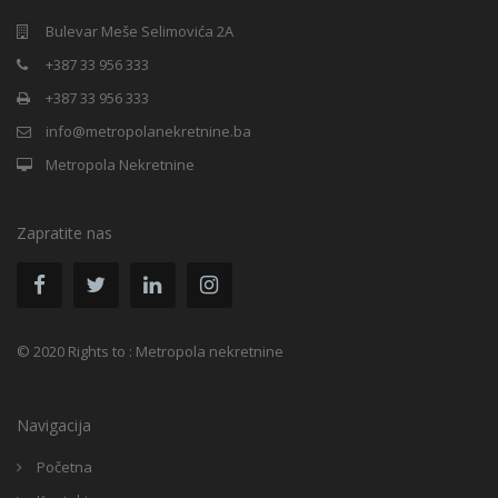
Bulevar Meše Selimovića 2A
+387 33 956 333
+387 33 956 333
info@metropolanekretnine.ba
Metropola Nekretnine
Zapratite nas
© 2020 Rights to : Metropola nekretnine
Navigacija
Početna