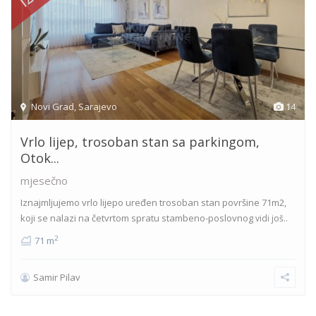
Novi Grad
,
Sarajevo
14
Vrlo lijep, trosoban stan sa parkingom,
Otok...
mjesečno
Iznajmljujemo vrlo lijepo uređen trosoban stan površine 71m2,
koji se nalazi na četvrtom spratu stambeno-poslovnog
vidi još..
2
71 m
Samir Pilav