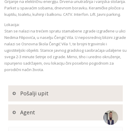
Grijanje na električnu energiju. Drvena unutrašnja i vanjska stolarija.
Parket u spavaćim sobama, dnevnom boravku. Keramičke pločice u
kuptilu, toaletu, kuhinji i balkonu. CATV. Interfon. Lift. Javni parking.
Lokacija:
Stan se nalazi na trećem spratu stamabene zgrade izgrađene u ulici
Nedima Filipovića, u naselju Čengić Vila. U neposrednoj blizini zgrade
nalazi se Osnovna škola Čengić Vila 1, te brojni trgovinski i
ugostiteljski objekti. Stanice javnog gradskog saobraćaja udaljene su
svega 2-3 minute šetnje od zgrade. Mirno, tiho i uredno okruženje,
ispunjeno sadržajem, ovu lokaciju čini posebno pogodnom za
porodični način života.
Pošalji upit
Agent