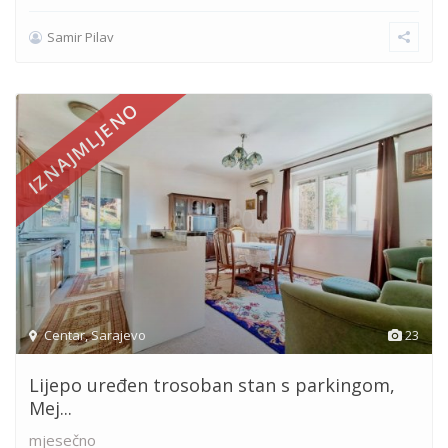
Samir Pilav
IZNAJMLJENO
Centar
,
Sarajevo
23
Lijepo uređen trosoban stan s parkingom,
Mej...
mjesečno