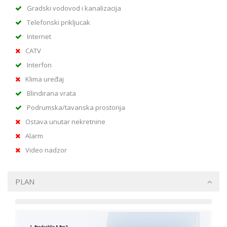
Gradski vodovod i kanalizacija
Telefonski prikljucak
Internet
CATV
Interfon
Klima uređaj
Blindirana vrata
Podrumska/tavanska prostorija
Ostava unutar nekretnine
Alarm
Video nadzor
PLAN