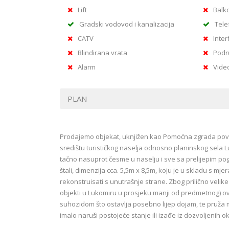
Lift
Balk
Gradski vodovod i kanalizacija
Tele
CATV
Inter
Blindirana vrata
Podr
Alarm
Vide
PLAN
Prodajemo objekat, uknjižen kao Pomoćna zgrada površ
središtu turističkog naselja odnosno planinskog sela L
tačno nasuprot česme u naselju i sve sa prelijepim pogle
štali, dimenzija cca. 5,5m x 8,5m, koju je u skladu s 
rekonstruisati s unutrašnje strane. Zbog prilično velike
objekti u Lukomiru u prosjeku manji od predmetnog) ov
suhozidom što ostavlja posebno lijep dojam, te pruž
imalo naruši postojeće stanje ili izađe iz dozvoljenih o