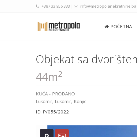
+387 33 956 333
|
info@metropolanekretnine.ba
POČETNA
Objekat sa dvorištem
2
44m
KUĆA
-
PRODANO
Lukomir,
Lukomir
,
Konjic
ID: P/055/2022