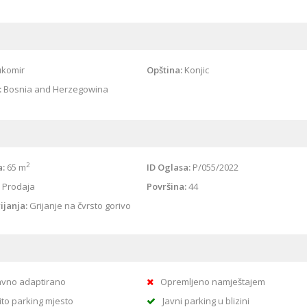
ukomir
Opština:
Konjic
:
Bosnia and Herzegowina
2
a:
65 m
ID Oglasa:
P/055/2022
Prodaja
Površina:
44
ijanja:
Grijanje na čvrsto gorivo
vno adaptirano
Opremljeno namještajem
ito parking mjesto
Javni parking u blizini