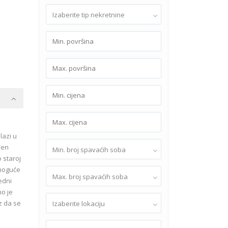
Izaberite tip nekretnine
lazi u
đen
Min. broj spavaćih soba
 staroj
 moguće
Max. broj spavaćih soba
edni
no je
z da se
Izaberite lokaciju