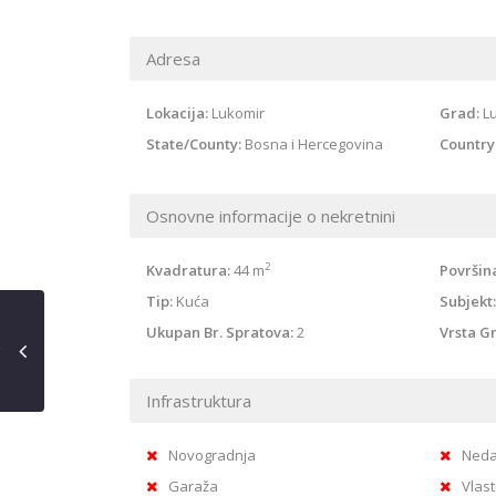
Adresa
Lokacija:
Lukomir
Grad:
L
State/County:
Bosna i Hercegovina
Country
Osnovne informacije o nekretnini
2
Kvadratura:
44 m
Površin
Tip:
Kuća
Subjekt:
Ukupan Br. Spratova:
2
Vrsta Gr
Infrastruktura
Novogradnja
Neda
Garaža
Vlast