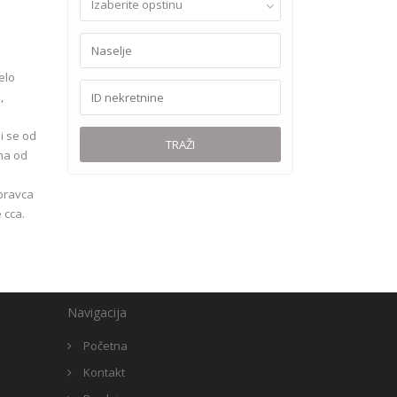
Izaberite opstinu
elo
,
i se od
TRAŽI
dna od
 pravca
 cca.
Navigacija
Početna
Kontakt