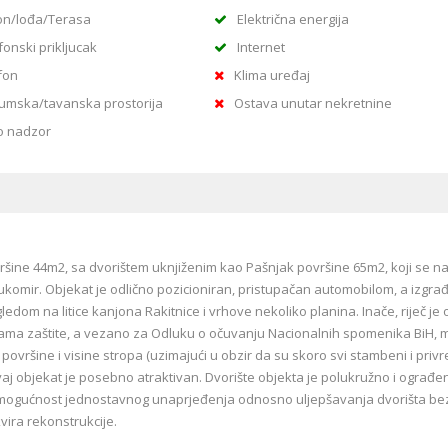
on/lođa/Terasa
Električna energija
fonski prikljucak
Internet
fon
Klima uređaj
umska/tavanska prostorija
Ostava unutar nekretnine
o nadzor
ine 44m2, sa dvorištem uknjiženim kao Pašnjak površine 65m2, koji se na
ukomir. Objekat je odlično pozicioniran, pristupačan automobilom, a izgra
dom na litice kanjona Rakitnice i vrhove nekoliko planina. Inače, riječ je o
mjerama zaštite, a vezano za Odluku o očuvanju Nacionalnih spomenika BiH,
 površine i visine stropa (uzimajući u obzir da su skoro svi stambeni i privr
aj objekat je posebno atraktivan. Dvorište objekta je polukružno i ograđe
a mogućnost jednostavnog unaprjeđenja odnosno uljepšavanja dvorišta be
kvira rekonstrukcije.