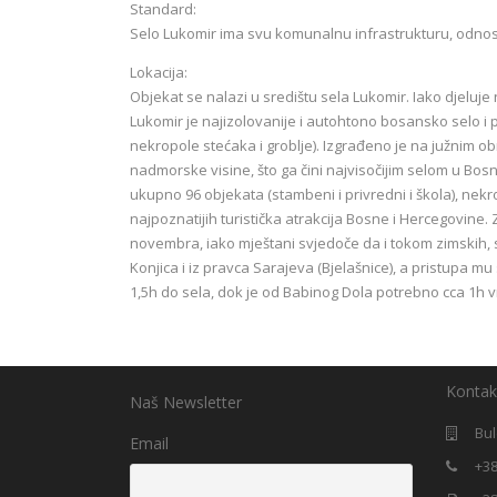
Standard:
Selo Lukomir ima svu komunalnu infrastrukturu, odnosno
Lokacija:
Objekat se nalazi u središtu sela Lukomir. Iako djeluje
Lukomir je najizolovanije i autohtono bosansko selo i 
nekropole stećaka i groblje). Izgrađeno je na južnim ob
nadmorske visine, što ga čini najvisočijim selom u Bos
ukupno 96 objekata (stambeni i privredni i škola), nekrop
najpoznatijih turistička atrakcija Bosne i Hercegovine
novembra, iako mještani svjedoče da i tokom zimskih, s
Konjica i iz pravca Sarajeva (Bjelašnice), a pristupa
1,5h do sela, dok je od Babinog Dola potrebno cca 1h 
Kontak
Naš Newsletter
Bul
Email
+38