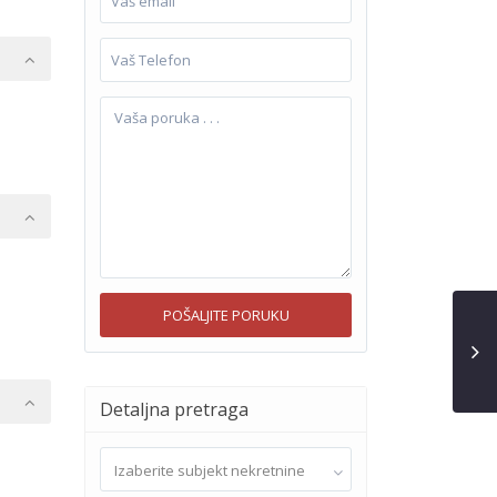
Detaljna pretraga
Izaberite subjekt nekretnine