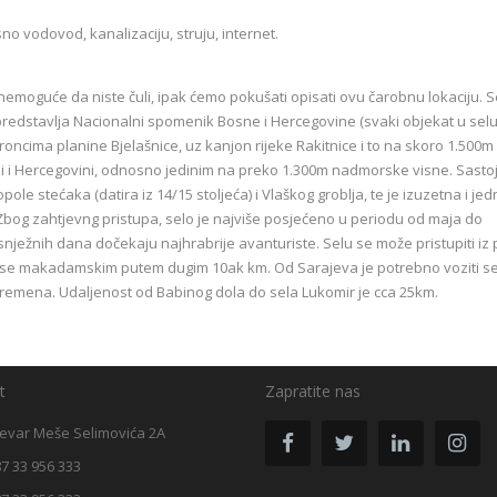
 vodovod, kanalizaciju, struju, internet.
 nemoguće da niste čuli, ipak ćemo pokušati opisati ovu čarobnu lokaciju. S
predstavlja Nacionalni spomenik Bosne i Hercegovine (svaki objekat u selu
roncima planine Bjelašnice, uz kanjon rijeke Rakitnice i to na skoro 1.500m
ni i Hercegovini, odnosno jedinim na preko 1.300m nadmorske visne. Sastoj
ole stećaka (datira iz 14/15 stoljeća) i Vlaškog groblja, te je izuzetna i je
. Zbog zahtjevng pristupa, selo je najviše posjećeno u periodu od maja do
nježnih dana dočekaju najhrabrije avanturiste. Selu se može pristupiti iz
 mu se makadamskim putem dugim 10ak km. Od Sarajeva je potrebno voziti se
vremena. Udaljenost od Babinog dola do sela Lukomir je cca 25km.
t
Zapratite nas
evar Meše Selimovića 2A
7 33 956 333