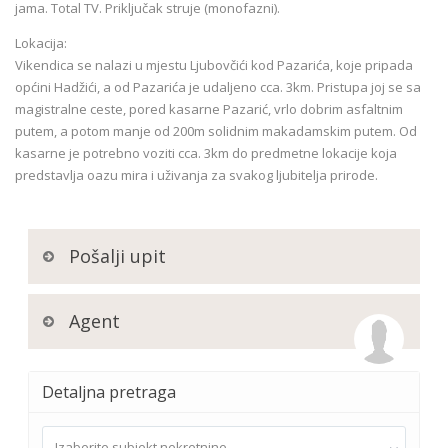
jama. Total TV. Priključak struje (monofazni).
Lokacija:
Vikendica se nalazi u mjestu Ljubovčići kod Pazarića, koje pripada
općini Hadžići, a od Pazarića je udaljeno cca. 3km. Pristupa joj se sa
magistralne ceste, pored kasarne Pazarić, vrlo dobrim asfaltnim
putem, a potom manje od 200m solidnim makadamskim putem. Od
kasarne je potrebno voziti cca. 3km do predmetne lokacije koja
predstavlja oazu mira i uživanja za svakog ljubitelja prirode.
Pošalji upit
Agent
Detaljna pretraga
Izaberite subjekt nekretnine