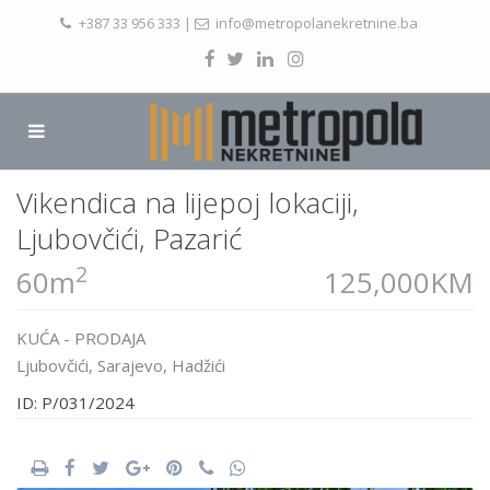
+387 33 956 333
|
info@metropolanekretnine.ba
Vikendica na lijepoj lokaciji,
Ljubovčići, Pazarić
2
60m
125,000KM
KUĆA
-
PRODAJA
Ljubovčići,
Sarajevo
,
Hadžići
ID: P/031/2024