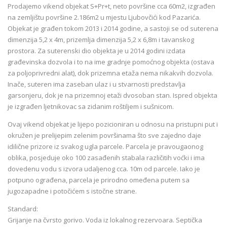
Prodajemo vikend objekat S+Pr+t, neto površine cca 60m2, izgrađen
na zemljištu površine 2.186m2 u mjestu Ljubovčići kod Pazarića.
Objekat je građen tokom 2013 i 2014 godine, a sastoji se od suterena
dimenzija 5,2 x 4m, prizemlja dimenzija 5,2 x 6,8m i tavanskog
prostora. Za suterenski dio objekta je u 2014 godini izdata
građevinska dozvola i to na ime gradnje pomoćnog objekta (ostava
za poljoprivredni alat), dok prizemna etaža nema nikakvih dozvola.
Inače, suteren ima zaseban ulaz i u stvarnosti predstavlja
garsonjeru, dok je na prizemnoj etaži dvosoban stan. Ispred objekta
je izgrađen ljetnikovac sa zidanim roštiljem i sušnicom.
Ovaj vikend objekat je lijepo pozicioniran u odnosu na pristupni put i
okružen je prelijepim zelenim površinama što sve zajedno daje
idilične prizore iz svakog ugla parcele. Parcela je pravougaonog
oblika, posjeduje oko 100 zasađenih stabala različitih voćki i ima
dovedenu vodu s izvora udaljenog cca. 10m od parcele. Iako je
potpuno ograđena, parcela je prirodno omeđena putem sa
jugozapadne i potočićem s istočne strane.
Standard:
Grijanje na čvrsto gorivo. Voda iz lokalnog rezervoara. Septička