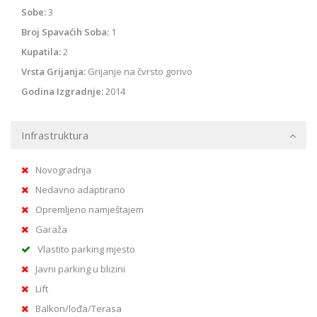
Sobe:
3
Broj Spavaćih Soba:
1
Kupatila:
2
Vrsta Grijanja:
Grijanje na čvrsto gorivo
Godina Izgradnje:
2014
Infrastruktura
Novogradnja
Nedavno adaptirano
Opremljeno namještajem
Garaža
Vlastito parking mjesto
Javni parking u blizini
Lift
Balkon/lođa/Terasa