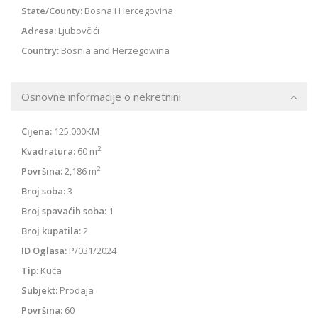
State/County:
Bosna i Hercegovina
Adresa:
Ljubovčići
Country:
Bosnia and Herzegowina
Osnovne informacije o nekretnini
Cijena:
125,000KM
2
Kvadratura:
60 m
2
Površina:
2,186 m
Broj soba:
3
Broj spavaćih soba:
1
Broj kupatila:
2
ID Oglasa:
P/031/2024
Tip:
Kuća
Subjekt:
Prodaja
Površina:
60