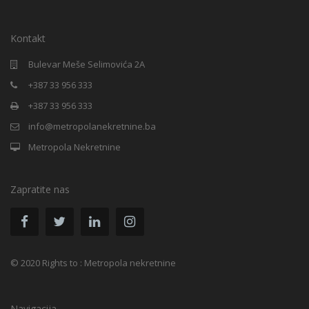
Kontakt
Bulevar Meše Selimovića 2A
+387 33 956 333
+387 33 956 333
info@metropolanekretnine.ba
Metropola Nekretnine
Zapratite nas
© 2020 Rights to : Metropola nekretnine
Navigacija