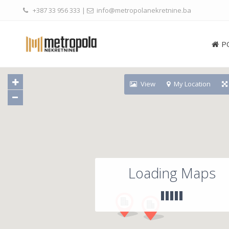
+387 33 956 333
|
info@metropolanekretnine.ba
P
View
My Location
Loading Maps