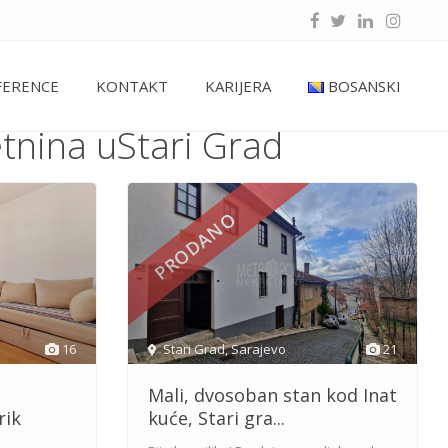
FERENCE
KONTAKT
KARIJERA
BOSANSKI
etnina uStari Grad
PRODANO
16
Stari Grad
,
Sarajevo
21
Mali, dvosoban stan kod Inat
rik
kuće, Stari gra...