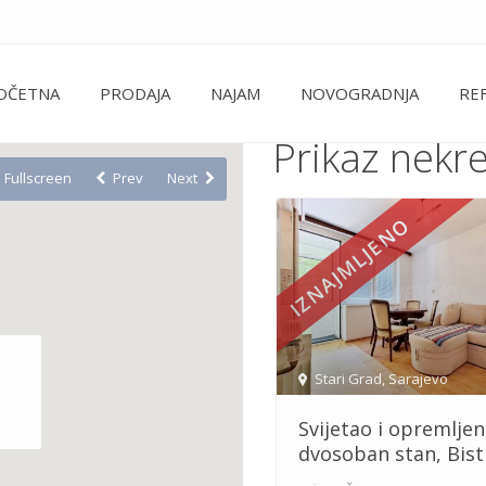
OČETNA
PRODAJA
NAJAM
NOVOGRADNJA
RE
Prikaz nekr
Fullscreen
Prev
Next
IZNAJMLJENO
Stari Grad
,
Sarajevo
Svijetao i opremljen
dvosoban stan, Bist