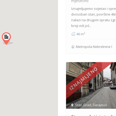
mjesečno
Iznajmljujemo svijetao i opr
dvosoban stan, površine 46
nalazi na drugom spratu zgr
broji
vidi još..
2
46 m
Metropola Nekretnine I
IZNAJMLJENO
Stari Grad
,
Sarajevo