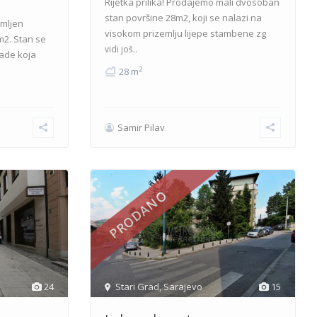
Rijetka prilika! Prodajemo mali dvosoban
stan površine 28m2, koji se nalazi na
emljen
visokom prizemlju lijepe stambene zg
m2. Stan se
vidi još..
ade koja
2
28 m
Samir Pilav
PRODANO
24
Stari Grad
,
Sarajevo
15