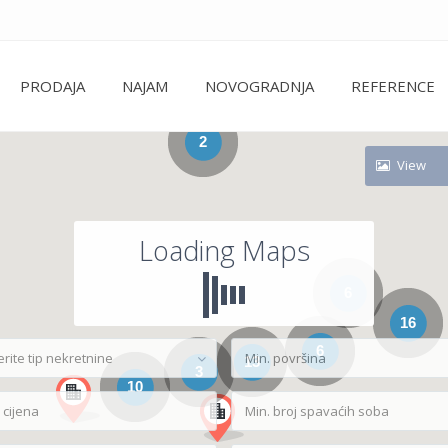
PRODAJA
NAJAM
NOVOGRADNJA
REFERENCE
2
View
Loading Maps
6
16
6
erite tip nekretnine
13
3
10
Min. broj spavaćih soba