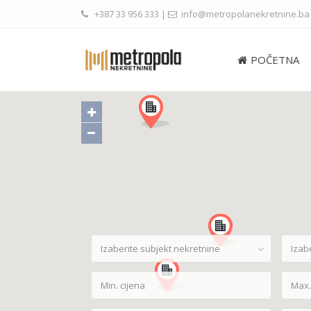
+387 33 956 333
|
info@metropolanekretnine.ba
POČETNA
Izaberite subjekt nekretnine
Izab