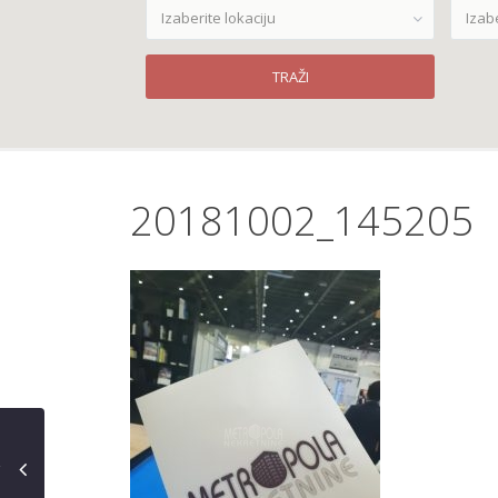
Izaberite lokaciju
Izab
20181002_145205