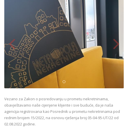
Vezano za Zakon o posredovanju u prometu nekretninama,
obavještavamo naše cijenjene klijente i sve buduće, da je naša
agencija registrovana kao Posrednik u prometu nekretninama pod
rednim brojem 15/2022, na osnovu rješenja broj 05-04-95-UT/22 od
02.08.2022 godine.