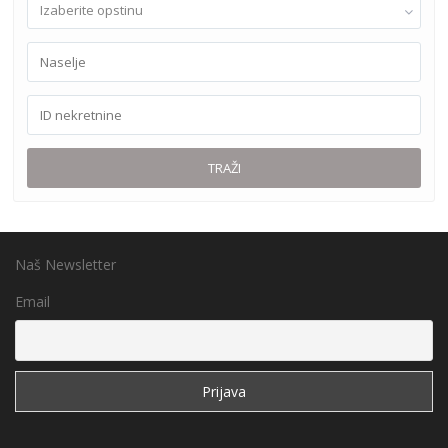
Izaberite opstinu
TRAŽI
Naš Newsletter
Email