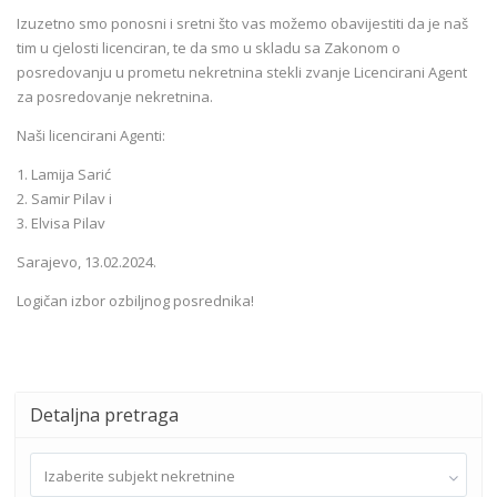
Izuzetno smo ponosni i sretni što vas možemo obavijestiti da je naš
tim u cjelosti licenciran, te da smo u skladu sa Zakonom o
posredovanju u prometu nekretnina stekli zvanje Licencirani Agent
za posredovanje nekretnina.
Naši licencirani Agenti:
1. Lamija Sarić
2. Samir Pilav i
3. Elvisa Pilav
Sarajevo, 13.02.2024.
Logičan izbor ozbiljnog posrednika!
Detaljna pretraga
Izaberite subjekt nekretnine