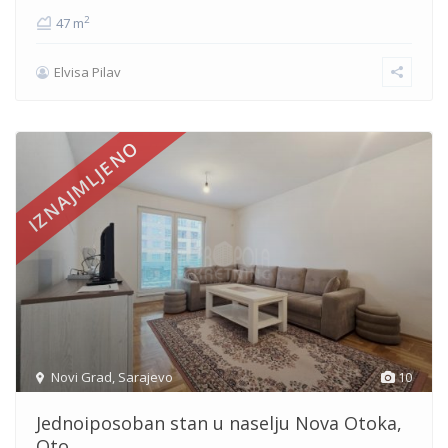
2
47 m
Elvisa Pilav
IZNAJMLJENO
Novi Grad
,
Sarajevo
10
Jednoiposoban stan u naselju Nova Otoka,
Oto...