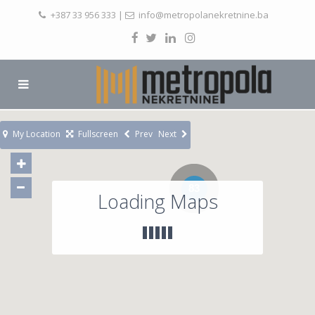
+387 33 956 333
|
info@metropolanekretnine.ba
My Location
Fullscreen
Prev
Next
83
Loading Maps