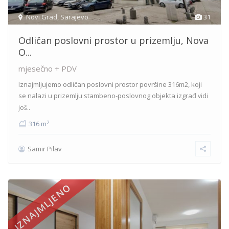
Novi Grad
,
Sarajevo
31
Odličan poslovni prostor u prizemlju, Nova
O...
mjesečno + PDV
Iznajmljujemo odličan poslovni prostor površine 316m2, koji
se nalazi u prizemlju stambeno-poslovnog objekta izgrađ
vidi
još..
2
316 m
Samir Pilav
IZNAJMLJENO