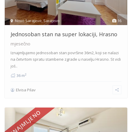
Novo Sarajevo
,
Sarajevo
16
Jednosoban stan na super lokaciji, Hrasno
mjesečno
Iznajmljujemo jednosoban stan površine 36m2, koji se nalazi
na četvrtom spratu stambene zgrade u naselju Hrasno. St
vidi
još..
2
36 m
Elvisa Pilav
IZNAJMLJENO