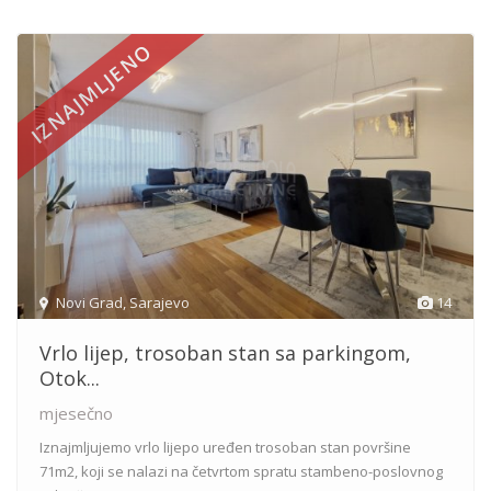
IZNAJMLJENO
Novi Grad
,
Sarajevo
14
Vrlo lijep, trosoban stan sa parkingom,
Otok...
mjesečno
Iznajmljujemo vrlo lijepo uređen trosoban stan površine
71m2, koji se nalazi na četvrtom spratu stambeno-poslovnog