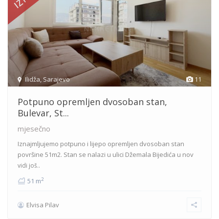
Ilidža
,
Sarajevo
11
Potpuno opremljen dvosoban stan,
Bulevar, St...
mjesečno
Iznajmljujemo potpuno i lijepo opremljen dvosoban stan
površine 51m2. Stan se nalazi u ulici Džemala Bijedića u nov
vidi još..
2
51 m
Elvisa Pilav