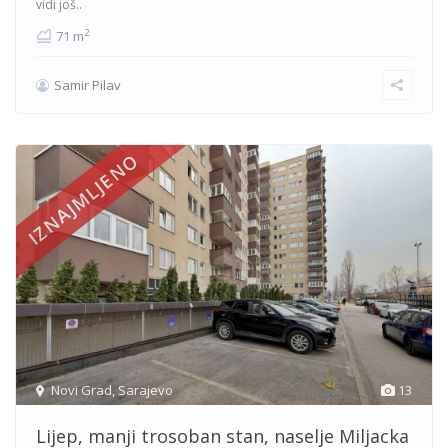
vidi još..
2
71 m
Samir Pilav
IZNAJMLJENO
Novi Grad
,
Sarajevo
13
Lijep, manji trosoban stan, naselje Miljacka