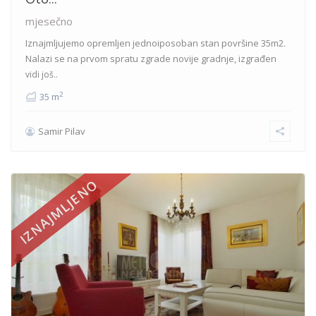
mjesečno
Iznajmljujemo opremljen jednoiposoban stan površine 35m2.
Nalazi se na prvom spratu zgrade novije gradnje, izgrađen
vidi još..
2
35 m
Samir Pilav
IZNAJMLJENO