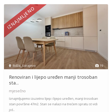
IZNAJMLJENO
Ilidža
,
Sarajevo
19
Renoviran i lijepo uređen manji trosoban
sta...
mjesečno
Iznajmljujemo izuzetno lijep i lijepo uređen, manji trosoban
stan površine 47m2. Stan se nalazi na trećem spratu st
vidi
još..