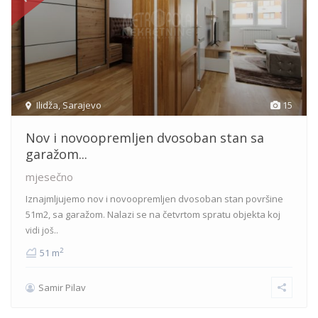
Ilidža
,
Sarajevo
15
Nov i novoopremljen dvosoban stan sa
garažom...
mjesečno
Iznajmljujemo nov i novoopremljen dvosoban stan površine
51m2, sa garažom. Nalazi se na četvrtom spratu objekta koj
vidi još..
2
51 m
Samir Pilav