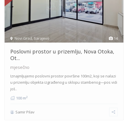
Novi Grad
,
Sarajevo
14
Poslovni prostor u prizemlju, Nova Otoka,
Ot...
mjesečno
Iznajmljujemo poslovni prostor površine 100m2, koji se nalazi
u prizemlju objekta izgrađenog u sklopu stambenog—pos
vidi
još..
2
100 m
Samir Pilav