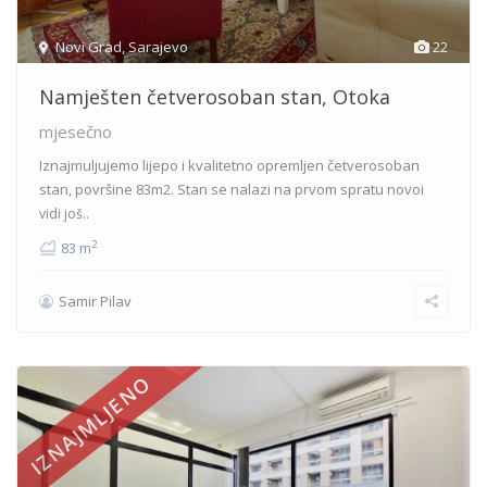
Novi Grad
,
Sarajevo
22
Namješten četverosoban stan, Otoka
mjesečno
Iznajmuljujemo lijepo i kvalitetno opremljen četverosoban
stan, površine 83m2. Stan se nalazi na prvom spratu novoi
vidi još..
2
83 m
Samir Pilav
IZNAJMLJENO