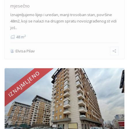
mjesečno
Iznajmljujemo lijep i uredan, manji trosoban stan, površine
48m2, koji se nalazi na drugom spratu novoizgrađenog st
vidi
još..
2
48 m
Elvisa Pilav
IZNAJMLJENO