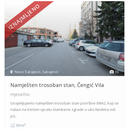
IZNAJMLJENO
Novo Sarajevo
,
Sarajevo
16
Namješten trosoban stan, Čengić Vila
mjesečno
Iznajmljujemo namješten trosoban stan površine 69m2, koji se
nalazi na trećem spratu stambene zgrade u ulici Nedima
vidi
još..
2
69 m