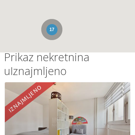
17
Prikaz nekretnina
uIznajmljeno
IZNAJMLJENO