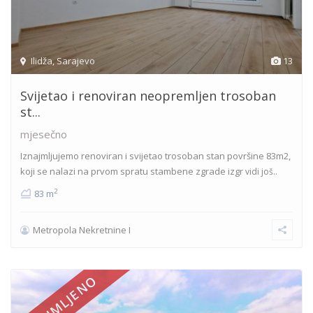
Ilidža
,
Sarajevo
13
Svijetao i renoviran neopremljen trosoban
st...
mjesečno
Iznajmljujemo renoviran i svijetao trosoban stan površine 83m2,
koji se nalazi na prvom spratu stambene zgrade izgr
vidi još..
2
83 m
Metropola Nekretnine I
IZNAJMLJENO