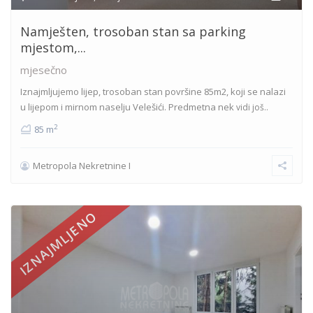
Namješten, trosoban stan sa parking
mjestom,...
mjesečno
Iznajmljujemo lijep, trosoban stan površine 85m2, koji se nalazi
u lijepom i mirnom naselju Velešići. Predmetna nek
vidi još..
2
85 m
Metropola Nekretnine I
IZNAJMLJENO