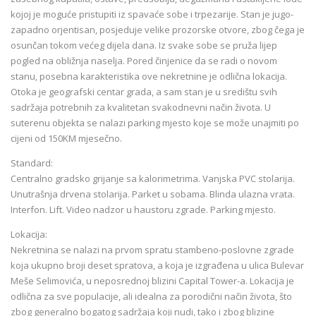
kojoj je moguće pristupiti iz spavaće sobe i trpezarije. Stan je jugo-
zapadno orjentisan, posjeduje velike prozorske otvore, zbog čega je
osunčan tokom većeg dijela dana. Iz svake sobe se pruža lijep
pogled na obližnja naselja. Pored činjenice da se radi o novom
stanu, posebna karakteristika ove nekretnine je odlična lokacija.
Otoka je geografski centar grada, a sam stan je u središtu svih
sadržaja potrebnih za kvalitetan svakodnevni način života. U
suterenu objekta se nalazi parking mjesto koje se može unajmiti po
cijeni od 150KM mjesečno.
Standard:
Centralno gradsko grijanje sa kalorimetrima. Vanjska PVC stolarija.
Unutrašnja drvena stolarija. Parket u sobama. Blinda ulazna vrata.
Interfon. Lift. Video nadzor u haustoru zgrade. Parking mjesto.
Lokacija:
Nekretnina se nalazi na prvom spratu stambeno-poslovne zgrade
koja ukupno broji deset spratova, a koja je izgrađena u ulica Bulevar
Meše Selimovića, u neposrednoj blizini Capital Tower-a. Lokacija je
odlična za sve populacije, ali idealna za porodični način života, što
zbog generalno bogatog sadržaja koji nudi, tako i zbog blizine