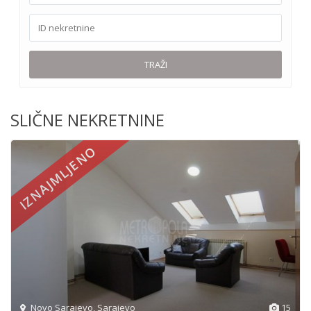
TRAŽI
SLIČNE NEKRETNINE
IZNAJMLJENO
Novo Sarajevo
,
Sarajevo
15