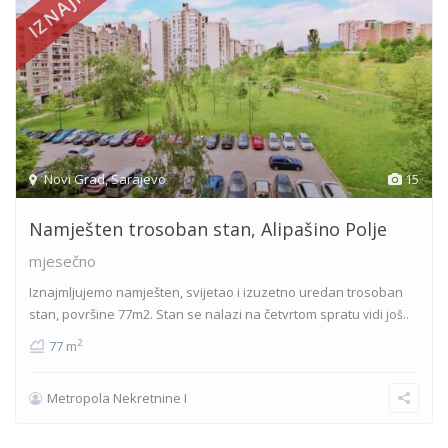
Novi Grad
,
Sarajevo
15
Namješten trosoban stan, Alipašino Polje
mjesečno
Iznajmljujemo namješten, svijetao i izuzetno uredan trosoban
stan, površine 77m2. Stan se nalazi na četvrtom spratu
vidi još..
2
77 m
Metropola Nekretnine I