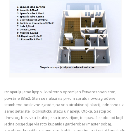
Iznajmuljujemo lijepo i kvalitetno opremljen četverosoban stan,
površine 83m2. Stan se nalazi na prvom spratu novoizgrađene
stambeno-poslovne zgrade, na vrlo atraktivnoj lokaciji, odnosno uz
samo šetalište i biciklističku stazu u naselju Otoka. Sastoji od
dnevnog boravka i kuhinje sa trpezarijom, tri spavaće sobe od kojih
jedna posjeduje vlastito kupatilo i garderober (master soba),
zasebnog kupatila, ostave, predsoblja, degažmana i ustakljene lođe