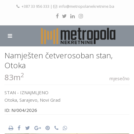
+387 33 956 333
|
info@metropolanekretnine.ba
Namješten četverosoban stan,
Otoka
2
83m
mjesečno
STAN
-
IZNAJMLJENO
Otoka,
Sarajevo
,
Novi Grad
ID: N/004/2026