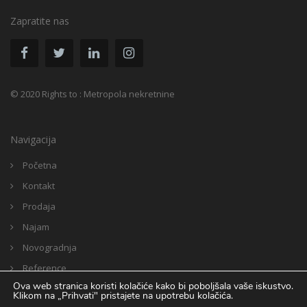
Zapratite nas
© 2020 Rights to : Metropola nekretnine
Navigacija
Početna
Kontakt
Prodaja
Najam
Novogradnja
Reference
Ova web stranica koristi kolačiće kako bi poboljšala vaše iskustvo.
Zaposli se
Klikom na „Prihvati" pristajete na upotrebu kolačića.