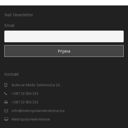
Naš Newsletter
Email
Kontakt
Bulevar Meše Selimovića 2A
+387 33 956 333
+387 33 956 333
info@metropolanekretnine.ba
Metropola Nekretnine