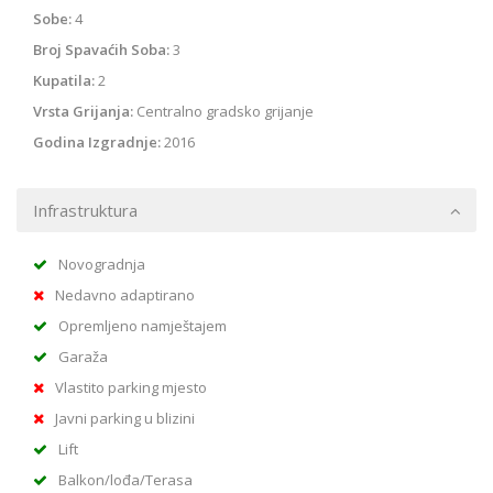
Sobe:
4
Broj Spavaćih Soba:
3
Kupatila:
2
Vrsta Grijanja:
Centralno gradsko grijanje
Godina Izgradnje:
2016
Infrastruktura
Novogradnja
Nedavno adaptirano
Opremljeno namještajem
Garaža
Vlastito parking mjesto
Javni parking u blizini
Lift
Balkon/lođa/Terasa