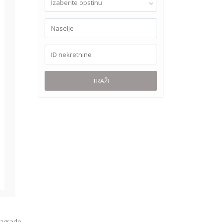
Izaberite opstinu
TRAŽI
 zgrade