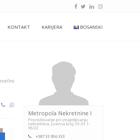
KONTAKT
KARIJERA
BOSANSKI
esečno
Metropola Nekretnine I
Posredovanje pri iznajmljivanju
nekretnina, Licenca broj: 01-01.1-
95/22
+387 33 956 333