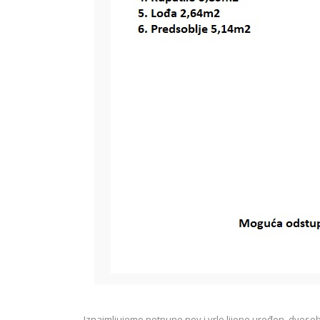
Iznajmljujemo potpuno nov i vrlo lijepo uređen, dvos