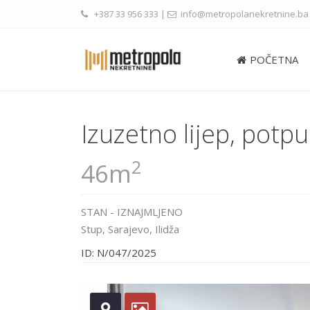
+387 33 956 333
|
info@metropolanekretnine.ba
POČETNA
Izuzetno lijep, pot
2
46m
STAN
-
IZNAJMLJENO
Stup,
Sarajevo
,
Ilidža
ID: N/047/2025