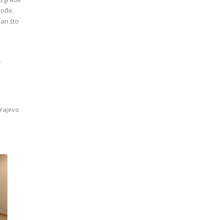
lođe.
čan što
.
arajevo
1