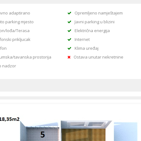
vno adaptirano
Opremljeno namještajem
ito parking mjesto
Javni parking u blizini
on/lođa/Terasa
Električna energija
fonski prikljucak
Internet
rfon
Klima uređaj
umska/tavanska prostorija
Ostava unutar nekretnine
o nadzor