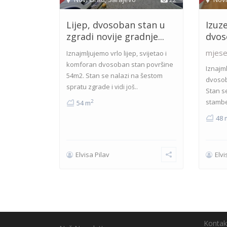
Lijep, dvosoban stan u
Izuz
zgradi novije gradnje...
dvoso
mjese
Iznajmljujemo vrlo lijep, svijetao i
komforan dvosoban stan površine
Iznajm
54m2. Stan se nalazi na šestom
dvosob
spratu zgrade i
vidi još..
Stan s
stambe
2
54 m
48 
Elvisa Pilav
Elvi
Kontak