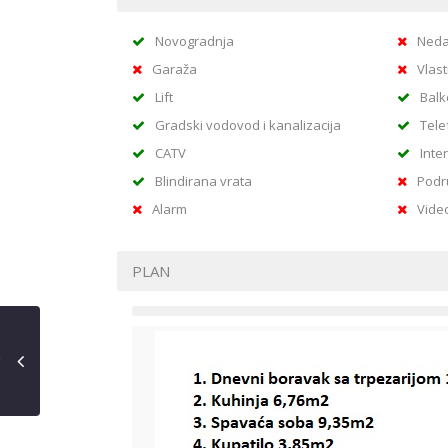
Novogradnja
Neda
Garaža
Vlast
Lift
Balk
Gradski vodovod i kanalizacija
Tele
CATV
Inte
Blindirana vrata
Podr
Alarm
Vide
PLAN