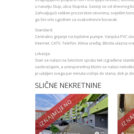
u naselju Stup, ulica Stupska. Sastoji se od dnevnog b
Zahvaljujući velikim prozorskim otvorima, svijetlim tono
ga čini vrlo ugodnim za svakodnevni boravak.
Standard:
Centralno grijanje na toplotne pumpe. Vanjska PVC stol
Internet. CATV. Telefon. Klima uređaj. Blinda ulazna vrat
Lokacija:
Stan se nalazi na četvrtom spratu tek izgrađene stam
saobraćajem, a unesporednoj blizini se nalazi nekolik
je udaljen svega par minuta vožnje do stana, dok je d
SLIČNE NEKRETNINE
IZNAJMLJENO
IZNA
Novi Grad
,
Sarajevo
22
Nov