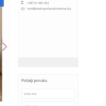
+387 61 481 922
rent@metropolanekretnine.ba
Pošalji poruku