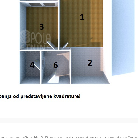
oban stan površine 46m2. Stan se nalazi na četvrtom spratu novoizgrađene