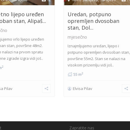
etno lijepo uređen
Uredan, potpuno
ban stan, Alipaš...
opremljen dvosoban
stan, Dol...
čno
mjesečno
ljujemo vrlo lijepo uređen
an stan, površine 48m2.
Iznajmljujemo uredan, lijepo i
e nalazi na prvom spratu
potpuno opremljen dvosoban stan,
ne zgrade izgra
vidi još..
površine 55m2. Stan se nalazi na
visokom prizemlju
vidi još..
2
m
2
55 m
sa Pilav
Elvisa Pilav
t
Zapratite nas