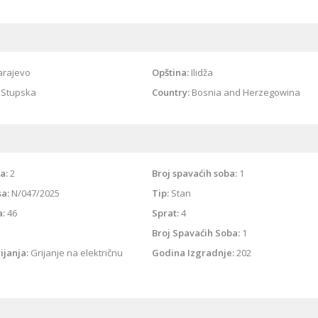
arajevo
Opština:
Ilidža
Stupska
Country:
Bosnia and Herzegowina
a:
2
Broj spavaćih soba:
1
sa:
N/047/2025
Tip:
Stan
a:
46
Sprat:
4
Broj Spavaćih Soba:
1
ijanja:
Grijanje na električnu
Godina Izgradnje:
202