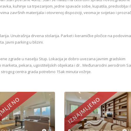
oravka, kuhinje sa trpezarijom, jedne spavaće sobe, kupatila, predsoblja i 
vima završnih materijala i otovrenoj dispoziciji, veoma je svijetao i prozra
arija. Unutrašnja drvena stolarija. Parket i keramičke pločice na podovima
a. Javni parking u blizini.
bene zgrade u naselju Stup. Lokacija je dobro uvezana javnim gradskim
o marketa, pekara, ugostiteljskih objekata i dr.. Međunarodni aerodrom S
o strogog centra grada potrebno 15ak minuta vožnje.
JMLJENO
IZNAJMLJENO
i Grad
,
Sarajevo
12
Novo Sarajevo
,
Sarajevo
1