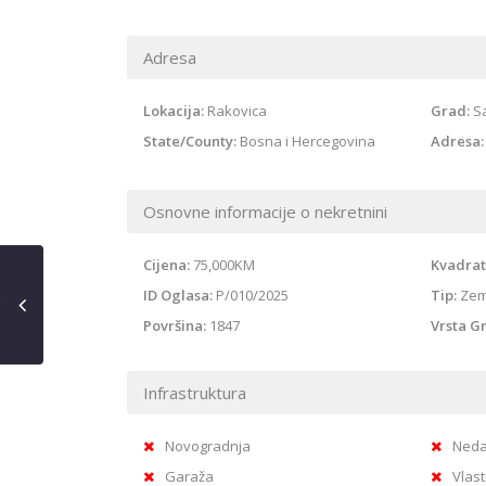
Adresa
Lokacija:
Rakovica
Grad:
S
State/County:
Bosna i Hercegovina
Adresa:
Osnovne informacije o nekretnini
Cijena:
75,000KM
Kvadrat
ID Oglasa:
P/010/2025
Tip:
Zeml
Površina:
1847
Vrsta Gr
Infrastruktura
Novogradnja
Neda
Garaža
Vlast