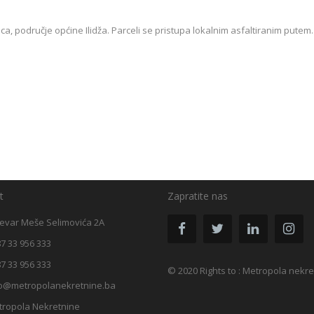
ca, područje općine Ilidža. Parceli se pristupa lokalnim asfaltiranim putem.
t
Zapratite nas
evar Meše Selimovića 2A
7 33 956 333
7 33 956 333
© 2020 Rights to : Metropola nekr
fo@metropolanekretnine.ba
tropola Nekretnine