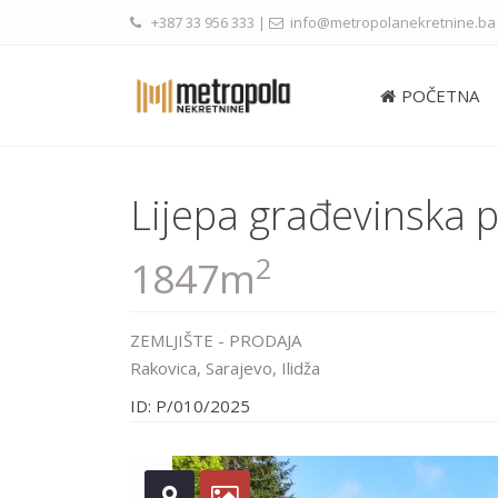
+387 33 956 333
|
info@metropolanekretnine.ba
POČETNA
Lijepa građevinska p
2
1847m
ZEMLJIŠTE
-
PRODAJA
Rakovica,
Sarajevo
,
Ilidža
ID: P/010/2025