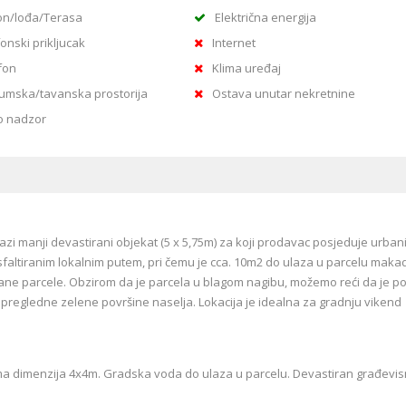
on/lođa/Terasa
Električna energija
onski prikljucak
Internet
fon
Klima uređaj
umska/tavanska prostorija
Ostava unutar nekretnine
o nadzor
i manji devastirani objekat (5 x 5,75m) za koji prodavac posjeduje urbani
asfaltiranim lokalnim putem, pri čemu je cca. 10m2 do ulaza u parcelu mak
strane parcele. Obzirom da je parcela u blagom nagibu, možemo reći da je 
epregledne zelene površine naselja. Lokacija je idealna za gradnju vikend
jama dimenzija 4x4m. Gradska voda do ulaza u parcelu. Devastiran građevis