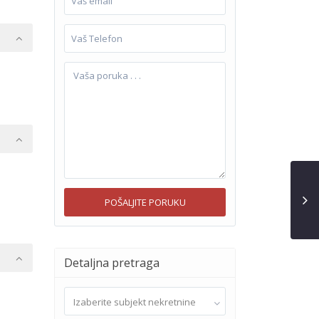
Detaljna pretraga
Izaberite subjekt nekretnine