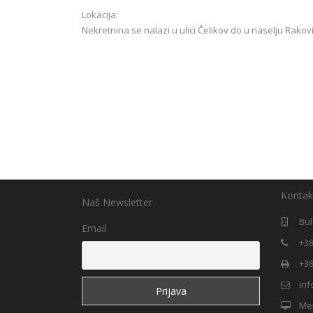
Lokacija:
Nekretnina se nalazi u ulici Čelikov do u naselju Rakovi
Kontak
Naš Newsletter
Bul
Email
+38
+38
in
Me