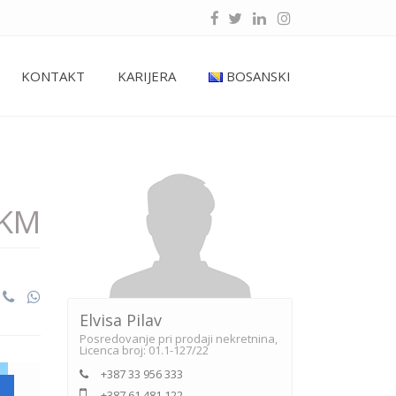
KONTAKT
KARIJERA
BOSANSKI
0KM
Elvisa Pilav
Posredovanje pri prodaji nekretnina,
Licenca broj: 01.1-127/22
+387 33 956 333
+387 61 481 122