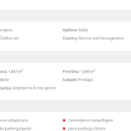
arajevo
Opština:
Ilidža
Čelikov do
Country:
Bosnia and Herzegowina
2
2
ura:
1,847 m
Površina:
1,849 m
jiste
Subjekt:
Prodaja
ijanja:
Grijanje na čvrsto gorivo
vno adaptirano
Opremljeno namještajem
ito parking mjesto
Javni parking u blizini