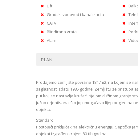
Lift
Balk
Gradski vodovod i kanalizacija
Telef
CATV
Inter
Blindirana vrata
Podr
Alarm
Vide
PLAN
Prodajemo zemljište površine 1847m2, na kojem se nalaz
saglasnost izdatu 1985 godine. Zemljištu se pristupa 
put koji se nastavlja kružeći cijelom dužinom gornje 
južno orjentisana, što joj omogućava lijep pogled na n
objekta.
Standard:
Postojeći priključak na električnu energiju. Septička 
objekat izgrađen krajem 80-tih godina.