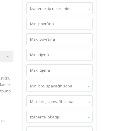
Izaberite tip nekretnine
stičku
adamski
Min. broj spavaćih soba
potpuno
Max. broj spavaćih soba
Izaberite lokaciju
nki