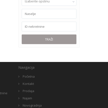
Izaberite opstinu
TRAŽI
Navigacija
Početna
Kontakt
Prodaja
etnine
Najam
Novogradnja