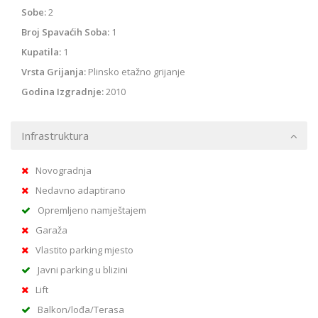
Sobe:
2
Broj Spavaćih Soba:
1
Kupatila:
1
Vrsta Grijanja:
Plinsko etažno grijanje
Godina Izgradnje:
2010
Infrastruktura
Novogradnja
Nedavno adaptirano
Opremljeno namještajem
Garaža
Vlastito parking mjesto
Javni parking u blizini
Lift
Balkon/lođa/Terasa