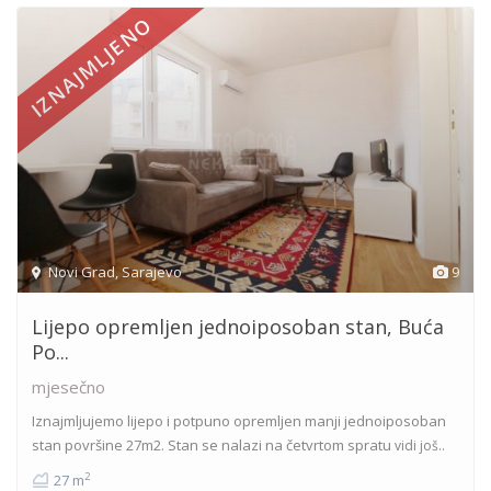
IZNAJMLJENO
Novi Grad
,
Sarajevo
9
Lijepo opremljen jednoiposoban stan, Buća
Po...
mjesečno
Iznajmljujemo lijepo i potpuno opremljen manji jednoiposoban
stan površine 27m2. Stan se nalazi na četvrtom spratu
vidi još..
2
27 m