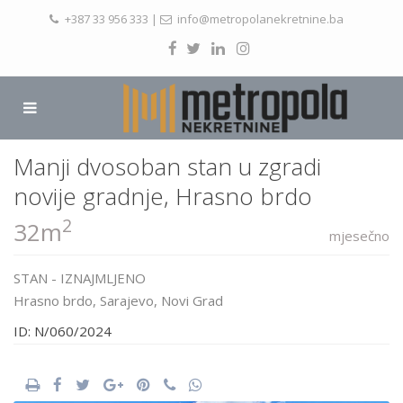
+387 33 956 333
|
info@metropolanekretnine.ba
Manji dvosoban stan u zgradi
novije gradnje, Hrasno brdo
2
32m
mjesečno
STAN
-
IZNAJMLJENO
Hrasno brdo,
Sarajevo
,
Novi Grad
ID: N/060/2024