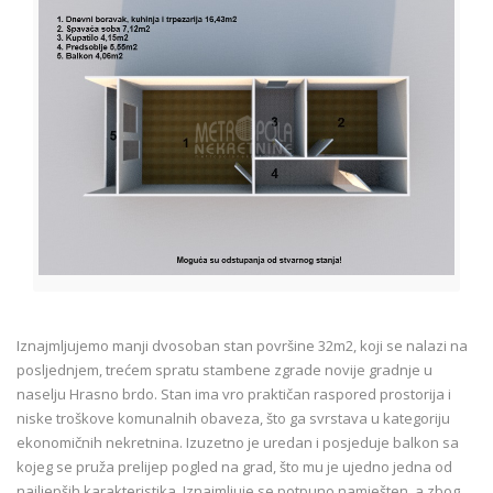
Iznajmljujemo manji dvosoban stan površine 32m2, koji se nalazi na
posljednjem, trećem spratu stambene zgrade novije gradnje u
naselju Hrasno brdo. Stan ima vro praktičan raspored prostorija i
niske troškove komunalnih obaveza, što ga svrstava u kategoriju
ekonomičnih nekretnina. Izuzetno je uredan i posjeduje balkon sa
kojeg se pruža prelijep pogled na grad, što mu je ujedno jedna od
najljepših karakteristika. Iznajmljuje se potpuno namješten, a zbog