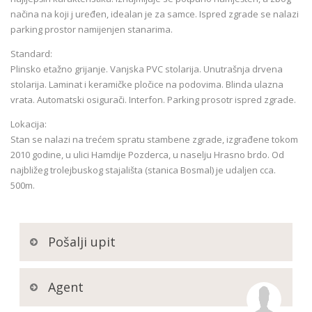
načina na koji j uređen, idealan je za samce. Ispred zgrade se nalazi
parking prostor namijenjen stanarima.
Standard:
Plinsko etažno grijanje. Vanjska PVC stolarija. Unutrašnja drvena
stolarija. Laminat i keramičke pločice na podovima. Blinda ulazna
vrata. Automatski osigurači. Interfon. Parking prosotr ispred zgrade.
Lokacija:
Stan se nalazi na trećem spratu stambene zgrade, izgrađene tokom
2010 godine, u ulici Hamdije Pozderca, u naselju Hrasno brdo. Od
najbližeg trolejbuskog stajališta (stanica Bosmal) je udaljen cca.
500m.
Pošalji upit
Agent