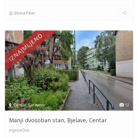
Elvisa Pilav
IZNAJMLJENO
Centar
,
Sarajevo
12
Manji dvosoban stan, Bjelave, Centar
mjesečno