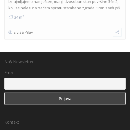
Iznajmljujemo namješten, manji dvosoban stan površine 34m2,
koji se nalazi na trećem spratu stambene zgrade. Stan s
vidi još..
2
34 m
Elvisa Pilav
Naš Newsletter
Email
Kontakt