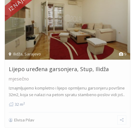
Ilidža
,
Sarajevo
9
Lijepo uređena garsonjera, Stup, Ilidža
mjesečno
Iznajmljujemo kompletno i lijepo oprmljenu garsonjeru površine
32m2, koja se nalazi na petom spratu stambeno-poslov
vidi još..
2
32 m
Elvisa Pilav