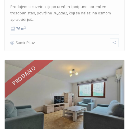
Prodajemo izuzetno lijepo uređen i potpuno opremljen
trosoban stan, površine 76,22m2, koji se nalazi na osmom
sprat
vidi još..
2
76 m
Samir Pilav
PRODANO