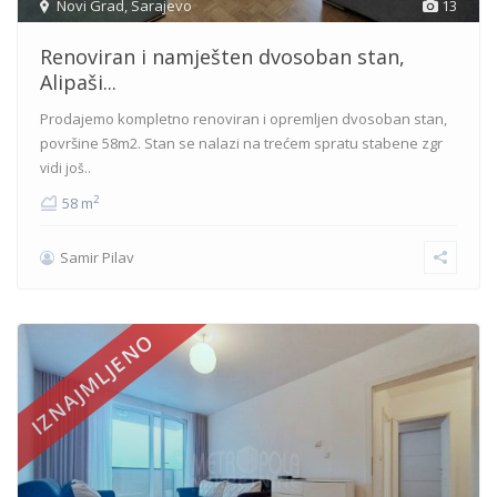
Novi Grad
,
Sarajevo
13
Renoviran i namješten dvosoban stan,
Alipaši...
Prodajemo kompletno renoviran i opremljen dvosoban stan,
površine 58m2. Stan se nalazi na trećem spratu stabene zgr
vidi još..
2
58 m
Samir Pilav
IZNAJMLJENO