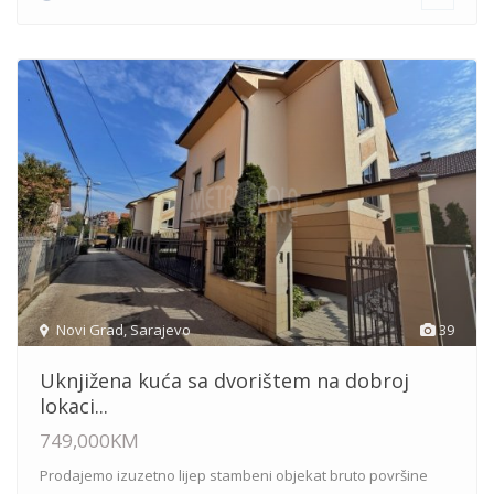
Novi Grad
,
Sarajevo
39
Uknjižena kuća sa dvorištem na dobroj
lokaci...
749,000KM
Prodajemo izuzetno lijep stambeni objekat bruto površine