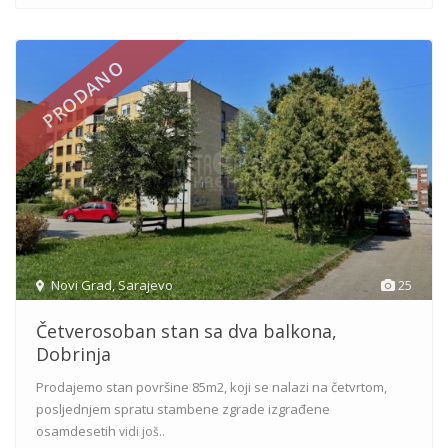
PRODANO
Novi Grad
,
Sarajevo
25
Četverosoban stan sa dva balkona,
Dobrinja
Prodajemo stan površine 85m2, koji se nalazi na četvrtom,
posljednjem spratu stambene zgrade izgrađene
osamdesetih
vidi još..