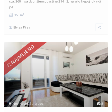
cca. 360m sa dvorištem površine 214m2, na vrlo lijepoj lok
vidi
još..
2
360 m
Elvisa Pilav
IZNAJMLJENO
Novi Grad
,
Sarajevo
8