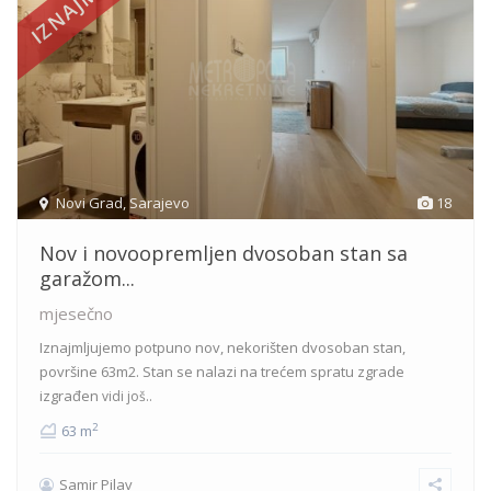
Novi Grad
,
Sarajevo
18
Nov i novoopremljen dvosoban stan sa
garažom...
mjesečno
Iznajmljujemo potpuno nov, nekorišten dvosoban stan,
površine 63m2. Stan se nalazi na trećem spratu zgrade
izgrađen
vidi još..
2
63 m
Samir Pilav