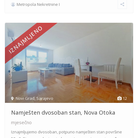
Metropola Nekretnine I
IZNAJMLJENO
Novi Grad
,
Sarajevo
12
Namješten dvosoban stan, Nova Otoka
mjesečno
Iznajmljujemo dvosoban, potpuno namješten stan površine