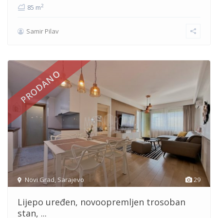
2
85 m
Samir Pilav
PRODANO
Novi Grad
,
Sarajevo
29
Lijepo uređen, novoopremljen trosoban
stan, ...