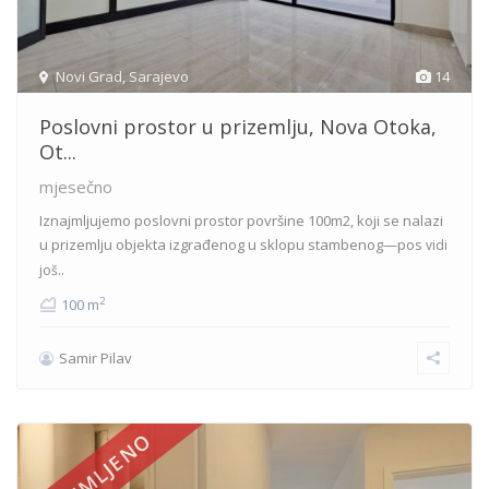
Novi Grad
,
Sarajevo
14
Poslovni prostor u prizemlju, Nova Otoka,
Ot...
mjesečno
Iznajmljujemo poslovni prostor površine 100m2, koji se nalazi
u prizemlju objekta izgrađenog u sklopu stambenog—pos
vidi
još..
2
100 m
Samir Pilav
IZNAJMLJENO