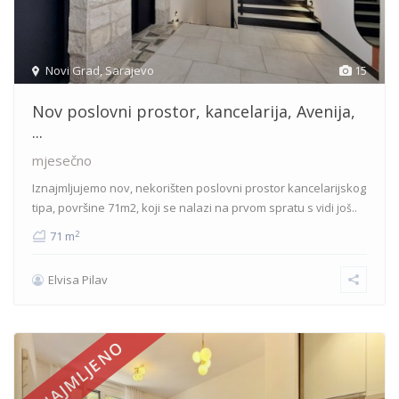
Novi Grad
,
Sarajevo
15
Nov poslovni prostor, kancelarija, Avenija,
...
mjesečno
Iznajmljujemo nov, nekorišten poslovni prostor kancelarijskog
tipa, površine 71m2, koji se nalazi na prvom spratu s
vidi još..
2
71 m
Elvisa Pilav
IZNAJMLJENO