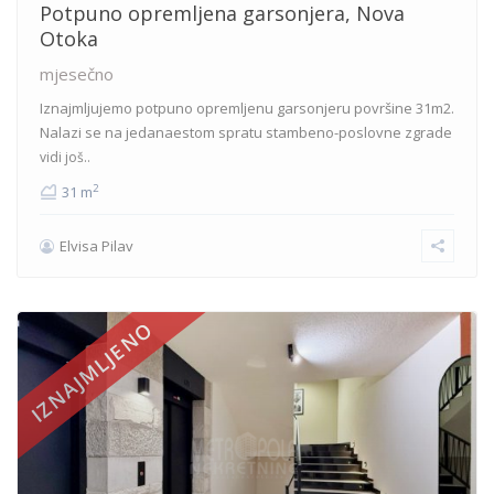
Potpuno opremljena garsonjera, Nova
Otoka
mjesečno
Iznajmljujemo potpuno opremljenu garsonjeru površine 31m2.
Nalazi se na jedanaestom spratu stambeno-poslovne zgrade
vidi još..
2
31 m
Elvisa Pilav
IZNAJMLJENO