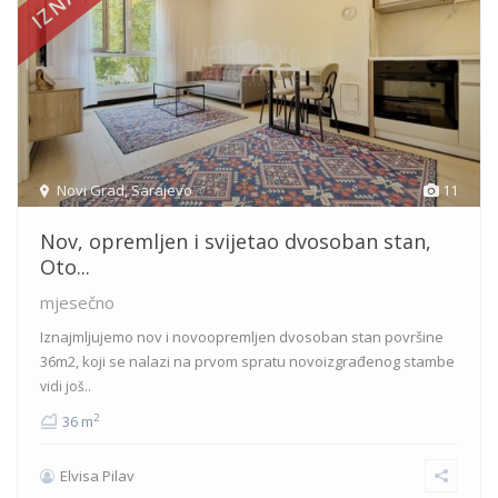
Novi Grad
,
Sarajevo
11
Nov, opremljen i svijetao dvosoban stan,
Oto...
mjesečno
Iznajmljujemo nov i novoopremljen dvosoban stan površine
36m2, koji se nalazi na prvom spratu novoizgrađenog stambe
vidi još..
2
36 m
Elvisa Pilav