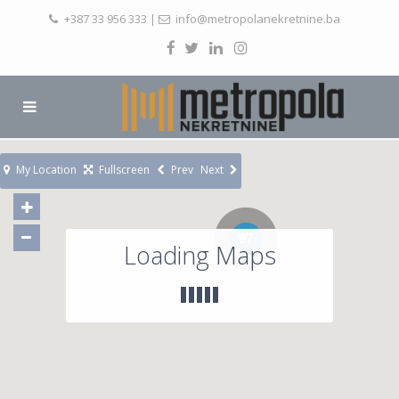
+387 33 956 333
|
info@metropolanekretnine.ba
My Location
Fullscreen
Prev
Next
97
Loading Maps