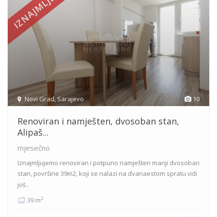
IZNAJMLJENO
Novi Grad
,
Sarajevo
10
Renoviran i namješten, dvosoban stan,
Alipaš...
mjesečno
Iznajmljujemo renoviran i potpuno namješten manji dvosoban
stan, površine 39m2, koji se nalazi na dvanaestom spratu
vidi
još..
2
39 m