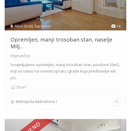
Novi Grad
,
Sarajevo
14
Opremljen, manji trosoban stan, naselje
Milj...
mjesečno
Iznajmljujemo opremljen, manji trosoban stan, povšrine 50m2,
koji se nalazi na osmom spratu zgrade koja predstavlja
vidi
još..
2
50 m
Metropola Nekretnine I