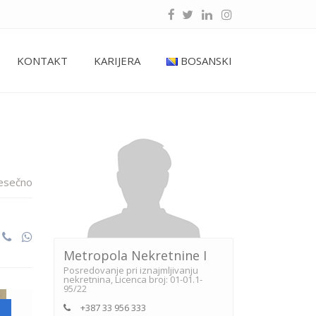
KONTAKT
KARIJERA
BOSANSKI
esečno
Metropola Nekretnine I
Posredovanje pri iznajmljivanju
nekretnina, Licenca broj: 01-01.1-
95/22
+387 33 956 333