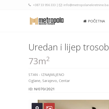
+387 33 956 333
|
info@metropolanekretnine.ba
POČETNA
Uredan i lijep troso
2
73m
STAN
-
IZNAJMLJENO
Ciglane,
Sarajevo
,
Centar
ID: N/070/2021