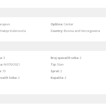
arajevo
Opština:
Centar
Hakije Kulenovića
Country:
Bosnia and Herzegowina
a:
3
Broj spavaćih soba:
2
sa:
N/070/2021
Tip:
Stan
a:
73
Sprat:
2
avaćih Soba:
2
Kupatila:
2