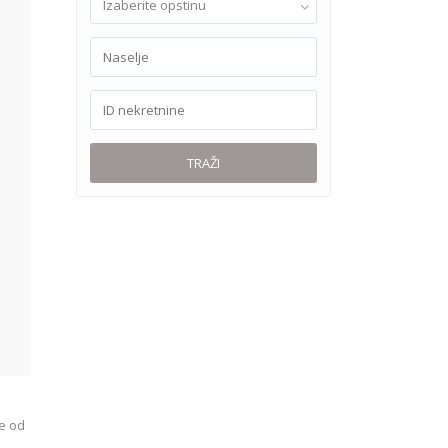
Izaberite opstinu
TRAŽI
se od