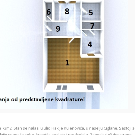
73m2. Stan se nalazi u ulici Hakije Kulenovića, u naselju Ciglane. Sastoji 
je spavaće sobe, kupatila, toaleta i predsoblja. Zahvaljujući dvostranoj