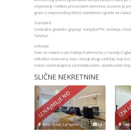
orijentaciji i velikim prozorskim otvorima, izuzeno je 
grad. U neposrednoj blizini stambene zgrade se nalazi
Standard:
Centralno gradsko grijanje. Vanjska PVC stolarija. Unut
Telefon.
Lokacija:
Stan se nalazi u ulici Hakije Kulenovića, u naselju Cigl
nekoliko restorana, kao i mnogi drugi sadržaji, koji o
nalazi saobraćajnica sa trolejbuskim i autobuskim staja
SLIČNE NEKRETNINE
IZNAJMLJENO
IZNA
Novi Grad
,
Sarajevo
14
Nov