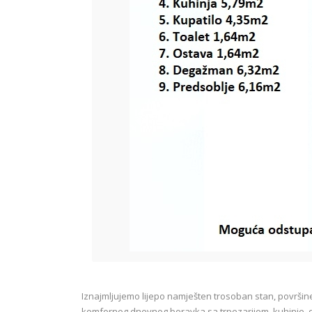
Iznajmljujemo lijepo namješten trosoban stan, površine 
komfornog dnevnog boravka sa trpezarijom, kuhinje, dvi