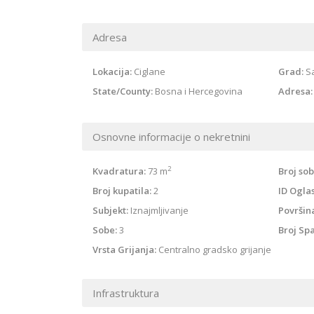
Adresa
Lokacija:
Ciglane
Grad:
S
State/County:
Bosna i Hercegovina
Adresa:
Osnovne informacije o nekretnini
2
Kvadratura:
73 m
Broj sob
Broj kupatila:
2
ID Ogla
Subjekt:
Iznajmljivanje
Površin
Sobe:
3
Broj Sp
Vrsta Grijanja:
Centralno gradsko grijanje
Infrastruktura