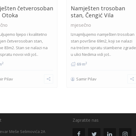
ešten četverosoban
Namješten trosoban
, Otoka
stan, Čengić Vila
čno
mjesečno
ljujemo lijepo i kvalitetno
Iznajmljujemo namješten trosoban
jen četverosoban stan,
stan površine 69m2, koji se nalazi
ne 83m2. Stan se nalazi na
na trećem spratu stambene zgrade
spratu novoi
u ulici Nedima
vidi još..
vidi još..
2
2
m
69 m
ir Pilav
Samir Pilav
t
Zapratite nas
evar Meše Selimovića 2A