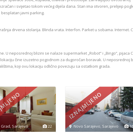
prozračan i svijetao tokom većeg dijela dana. Stan ima otvoren, prelijep pog
 besplatan javni parking.
rašnja drvena stolarija. Blinda vrata. Interfon. Parket u sobama. Internet. 
ane. U neposrednoj blizini se nalaze supermarket „Robot“ i „Bingo“, pijaca C
vu lokaciju čine izuzetno pogodnom za dugoročan boravak. U neposrednoj bl
lištima, koji ovu lokaciju odlično povezuju sa ostatkom grada.
JMLJENO
IZNAJMLJENO
i Grad
,
Sarajevo
22
Novo Sarajevo
,
Sarajevo
1