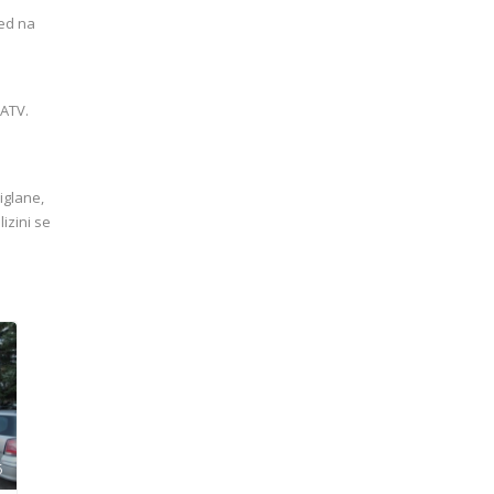
led na
CATV.
iglane,
izini se
6