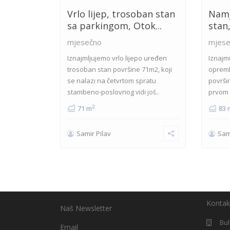
Vrlo lijep, trosoban stan
Namj
sa parkingom, Otok...
stan
mjesečno
mjese
Iznajmljujemo vrlo lijepo uređen
Iznajmu
trosoban stan površine 71m2, koji
opreml
se nalazi na četvrtom spratu
površi
stambeno-poslovnog
prvom 
vidi još..
2
71 m
83 
Samir Pilav
Sam
Kontak
Naš Newsletter
Bul
Email