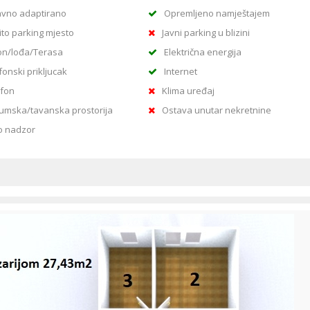
vno adaptirano
Opremljeno namještajem
ito parking mjesto
Javni parking u blizini
on/lođa/Terasa
Električna energija
fonski prikljucak
Internet
rfon
Klima uređaj
umska/tavanska prostorija
Ostava unutar nekretnine
o nadzor