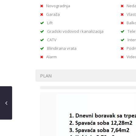
Novogradnja
Neda
Garaža
Vlast
Lift
Balk
Gradski vodovod i kanalizacija
Tele
CATV
Inte
Blindirana vrata
Podr
Alarm
Vide
PLAN