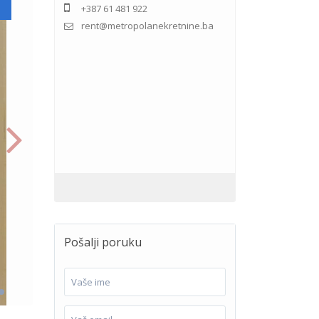
+387 61 481 922
rent@metropolanekretnine.ba
Pošalji poruku